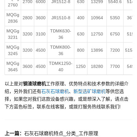
2700
6000
JR1512-8
630
13299
5540.6
5140
2760
MQGg
2800
3600
JR1510-8
400
10964
5350
3670
2836
MQGg
TDMK630-
3200
3100
630
12750
6750
5150
3231
36
MQGg
TDMK800-
3200
4500
800
13896
7200
5152.
3245
36
MQGg
TDMK1250-
3600
4500
1250
18280
7700
5496
3645
40
以上是对
钢渣球磨机
工作原理、优势特点和技术参数的详细介
绍，另外我们还有
石灰石球磨机
、
新型选矿球磨机
等供您选
择，如果您对我们这款设备感兴趣，或是想深入了解，请点击
下方蓝色标签，联系在线客服，或拨打服务热线联系我们!
上一篇：
石灰石球磨机特点_分类_工作原理