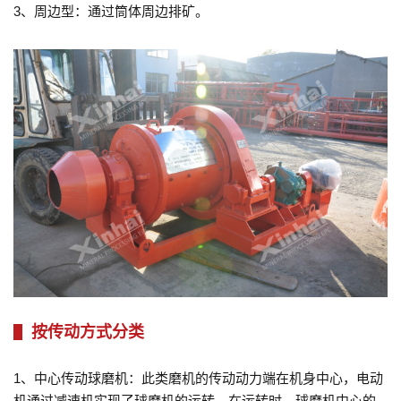
3、周边型：通过筒体周边排矿。
按传动方式分类
1、中心传动球磨机：此类磨机的传动动力端在机身中心，电动
机通过减速机实现了球磨机的运转。在运转时，球磨机中心的