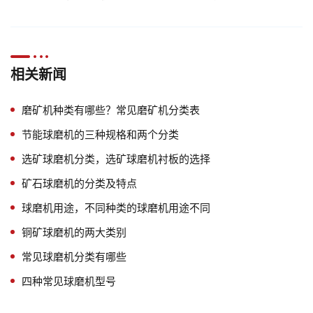
相关新闻
磨矿机种类有哪些？常见磨矿机分类表
节能球磨机的三种规格和两个分类
选矿球磨机分类，选矿球磨机衬板的选择
矿石球磨机的分类及特点
球磨机用途，不同种类的球磨机用途不同
铜矿球磨机的两大类别
常见球磨机分类有哪些
四种常见球磨机型号