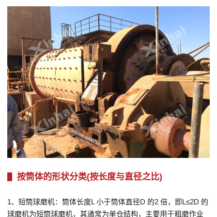
按筒体的形状分类(按长度与直径之比)
1、短筒球磨机：筒体长度L 小于筒体直径D 的2 倍，即L≤2D 的
球磨机为短筒球磨机，其通常为单仓结构，主要用于粗磨作业