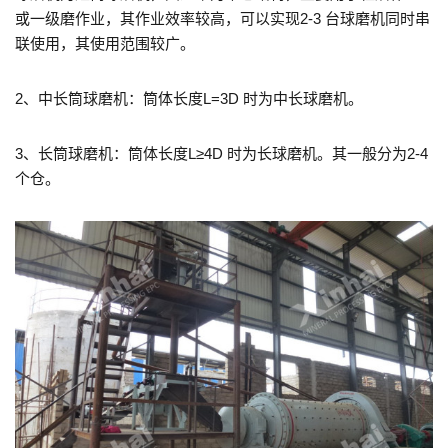
或一级磨作业，其作业效率较高，可以实现2-3 台球磨机同时串
联使用，其使用范围较广。
2、中长筒球磨机：筒体长度L=3D 时为中长球磨机。
3、长筒球磨机：筒体长度L≥4D 时为长球磨机。其一般分为2-4
个仓。