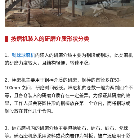
按磨机装入的研磨介质形状分类
1、
钢球球磨机
内装入的研磨介质主要为钢段或钢球，此类磨机
的研磨力度较大，且结构轻便，转速平稳。
2、棒磨机主要用于钢棒介质的研磨，钢棒的直径多在50-
100mm 之间，研磨时间较长。棒磨机的仓数一般为两到四个不
等，且各仓装入的研磨介质存在一定差异。为保证其研磨的效
果，工作人员会将圆柱形的钢棒放在第一个仓内，而将钢球或
钢段放在其他几个仓内。
3、砾石磨机内的研磨介质主要包括卵石、砾石、砂石、瓷球
等。砾石磨机多采用瓷料或花岗岩作为衬板，被广泛应用于彩