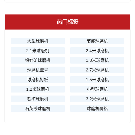
热门标签
大型球磨机
节能球磨机
2.1米球磨机
2.4米球磨机
铅锌矿球磨机
1.8米球磨机
球磨机型号
2.7米球磨机
球磨机衬板
1.5米球磨机
1.2米球磨机
小型球磨机
铁矿球磨机
3.2米球磨机
石英砂球磨机
球磨机价格