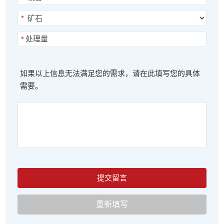
*
*
如果以上信息无法满足您的需求，请在此填写您的具体
需要。