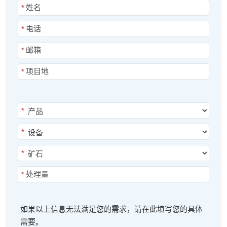
*
*
*
*
*
*
*
*
如果以上信息无法满足您的需求，请在此填写您的具体
需要。