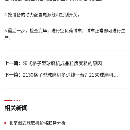
4.按设备的动力配置电源线和控制开关。
5.最后一步，检查完毕，进行空负荷试车，试车正常即可进行生
产。
上一篇：
湿式格子型球磨机成品粒度变粗的原因
下一篇：
2130格子型球磨机多少钱一台？2130球磨机价格
相关新闻
北京湿式球磨机价格趋势分析