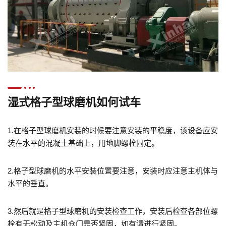
湿式格子型球磨机如何试车
1.在格子型球磨机安装的时候要注意安装的平稳度，该设备应安
装在水平的混凝土基础上，用地脚螺栓固定。
2.格子型球磨机的水平安装位置要注意，安装时应注意主机体与
水平的垂直。
3.然后就是格子型球磨机的安装检查工作，安装后检查各部位螺
栓有无松动及主机仓门是否紧固，如有请进行紧固。