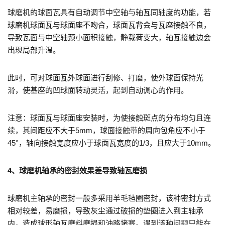
球磨机的球面瓦具有自动调节中空轴与轴瓦同轴度的功能，若
球磨机球面瓦与球面座不吻合，球面瓦背会与瓦座接触不良，
导致瓦面与中空轴颈小面积接触，静载荷变大，轴瓦接触边会
出现局部升温。
此时，可对球面瓦外球面进行刮修、打磨，使外球面保持光
滑，使基座的凹球面转动灵活，起到自动调心的作用。
注意：球面瓦与球面座安装时，为使接触斑点的分布均匀且连
续，其间距应不大于5mm，球面接触带的周向包角应不小于
45°，轴向接触宽度应小于球面瓦宽度的1/3，且应大于10mm。
4、球磨机轴承的密封效果差导致轴瓦磨损
球磨机主轴承的密封一般多采用羊毛毡圈密封，该种密封方式
相对较差，易磨损，导致灰尘通过破损的垫圈进入到主轴承
内，造成球形轴瓦磨料磨损和油路堵塞。遇到该种问题只能在