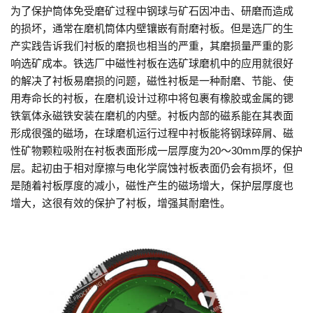
为了保护筒体免受磨矿过程中钢球与矿石因冲击、研磨而造成
的损坏，通常在磨机筒体内壁镶嵌有耐磨衬板。但是选厂的生
产实践告诉我们衬板的磨损也相当的严重，其磨损量严重的影
响选矿成本。铁选厂中磁性衬板在选矿球磨机中的应用就很好
的解决了衬板易磨损的问题，磁性衬板是一种耐磨、节能、使
用寿命长的衬板，在磨机设计过称中将包裹有橡胶或金属的锶
铁氧体永磁铁安装在磨机的内壁。衬板内部的磁系能在其表面
形成很强的磁场，在球磨机运行过程中衬板能将钢球碎屑、磁
性矿物颗粒吸附在衬板表面形成一层厚度为20～30mm厚的保护
层。起初由于相对摩擦与电化学腐蚀衬板表面仍会有损坏，但
是随着衬板厚度的减小，磁性产生的磁场增大，保护层厚度也
增大，这很有效的保护了衬板，增强其耐磨性。