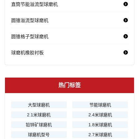
直筒节能溢流型球磨机
圆锥溢流型球磨机
圆锥格子型球磨机
球磨机橡胶衬板
热门标签
大型球磨机
节能球磨机
2.1米球磨机
2.4米球磨机
铅锌矿球磨机
1.8米球磨机
球磨机型号
2.7米球磨机