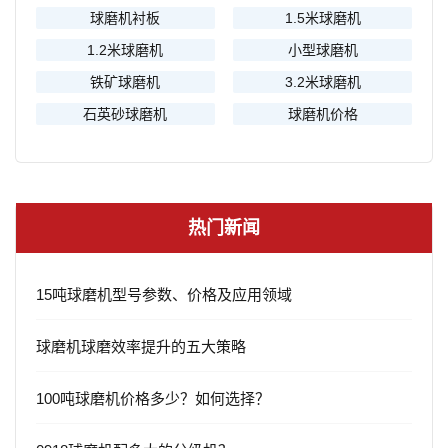
球磨机衬板
1.5米球磨机
1.2米球磨机
小型球磨机
铁矿球磨机
3.2米球磨机
石英砂球磨机
球磨机价格
热门新闻
15吨球磨机型号参数、价格及应用领域
球磨机球磨效率提升的五大策略
100吨球磨机价格多少？如何选择？