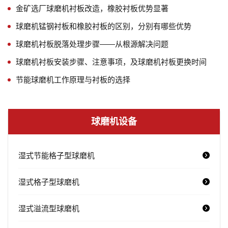
金矿选厂球磨机衬板改造，橡胶衬板优势显著
球磨机锰钢衬板和橡胶衬板的区别，分别有哪些优势
球磨机衬板脱落处理步骤——从根源解决问题
球磨机衬板安装步骤、注意事项，及球磨机衬板更换时间
节能球磨机工作原理与衬板的选择
球磨机设备
湿式节能格子型球磨机
湿式格子型球磨机
湿式溢流型球磨机