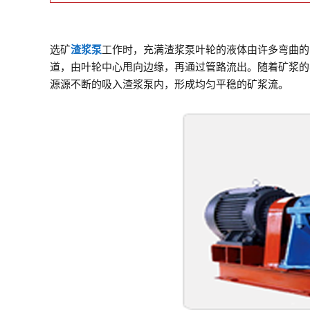
选矿
渣浆泵
工作时，充满渣浆泵叶轮的液体由许多弯曲的
道，由叶轮中心甩向边缘，再通过管路流出。随着矿浆的
源源不断的吸入渣浆泵内，形成均匀平稳的矿浆流。