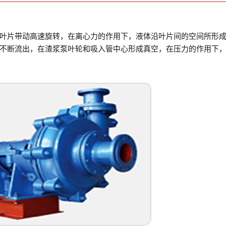
叶片带动高速旋转，在离心力的作用下，液体沿叶片间的空间所形
不断流出，在渣浆泵叶轮和吸入管中心形成真空，在压力的作用下