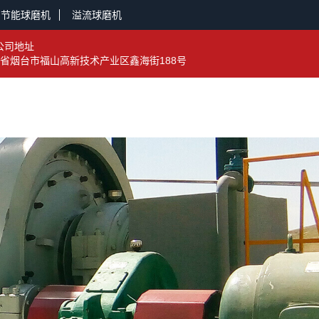
节能球磨机
溢流球磨机
公司地址
省烟台市福山高新技术产业区鑫海街188号