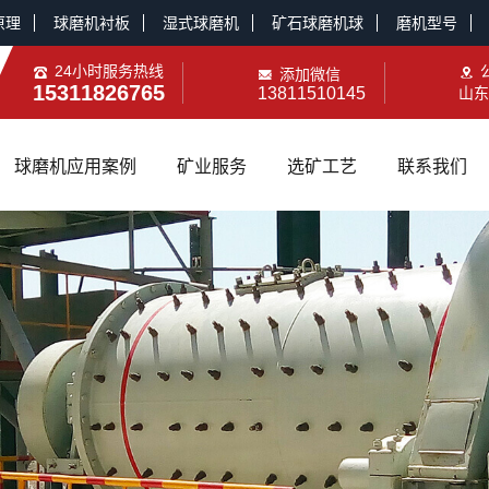
原理
球磨机衬板
湿式球磨机
矿石球磨机球
磨机型号
24小时服务热线
添加微信
15311826765
13811510145
山东
球磨机应用案例
矿业服务
选矿工艺
联系我们