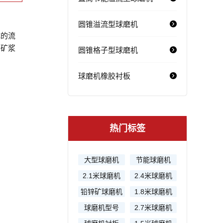
圆锥溢流型球磨机
成的流
，矿浆
圆锥格子型球磨机
球磨机橡胶衬板
热门标签
大型球磨机
节能球磨机
2.1米球磨机
2.4米球磨机
铅锌矿球磨机
1.8米球磨机
球磨机型号
2.7米球磨机