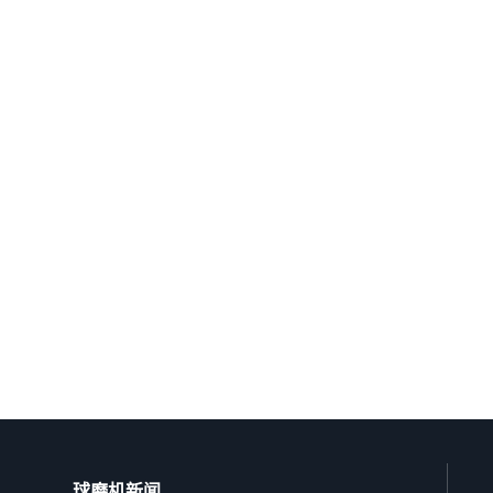
球磨机新闻