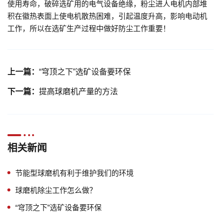
使用寿命，破碎选矿用的电气设备绝缘，粉尘进人电机内部堆
积在徽热表面上使电机散热困难，引起温度升高，影响电动机
工作，所以在选矿生产过程中做好防尘工作重要！
上一篇：
“穹顶之下”选矿设备要环保
下一篇：
提高球磨机产量的方法
相关新闻
节能型球磨机有利于维护我们的环境
球磨机除尘工作怎么做？
“穹顶之下”选矿设备要环保