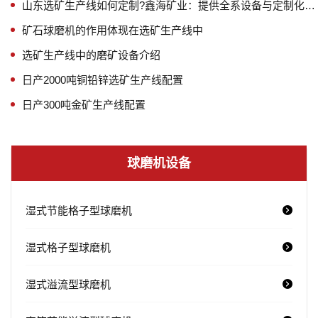
山东选矿生产线如何定制?鑫海矿业：提供全系设备与定制化解决方案
矿石球磨机的作用体现在选矿生产线中
选矿生产线中的磨矿设备介绍
日产2000吨铜铅锌选矿生产线配置
日产300吨金矿生产线配置
球磨机设备
湿式节能格子型球磨机
湿式格子型球磨机
湿式溢流型球磨机