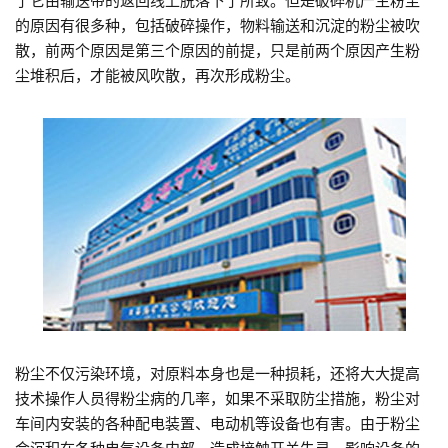
了它由输送带的返回线上脱落下了所致。但是破碎机产生粉尘
的原因有很多种，包括破碎操作，物料输送和沉淀的粉尘被吹
散，前两个原因是第三个原因的前提，只是前两个原因产生粉
尘堆积后，才能被风吹散，再次形成粉尘。
粉尘不仅污染环境，对原料本身也是一种损耗，还将大大提高
技术操作人员得粉尘病的几率，如果不采取防尘措施，粉尘对
车间内安装的各种配电装置、电动机等设备也有害。由于粉尘