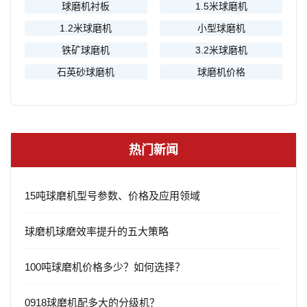
球磨机衬板
1.5米球磨机
1.2米球磨机
小型球磨机
铁矿球磨机
3.2米球磨机
石英砂球磨机
球磨机价格
热门新闻
15吨球磨机型号参数、价格及应用领域
球磨机球磨效率提升的五大策略
100吨球磨机价格多少？如何选择？
0918球磨机配多大的分级机？