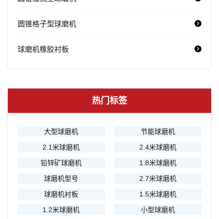
圆锥格子型球磨机
球磨机橡胶衬板
热门标签
大型球磨机
节能球磨机
2.1米球磨机
2.4米球磨机
铅锌矿球磨机
1.8米球磨机
球磨机型号
2.7米球磨机
球磨机衬板
1.5米球磨机
1.2米球磨机
小型球磨机