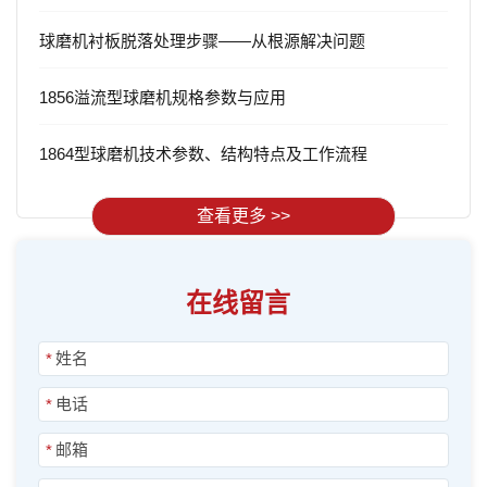
球磨机衬板脱落处理步骤——从根源解决问题
1856溢流型球磨机规格参数与应用
1864型球磨机技术参数、结构特点及工作流程
查看更多 >>
在线留言
*
*
*