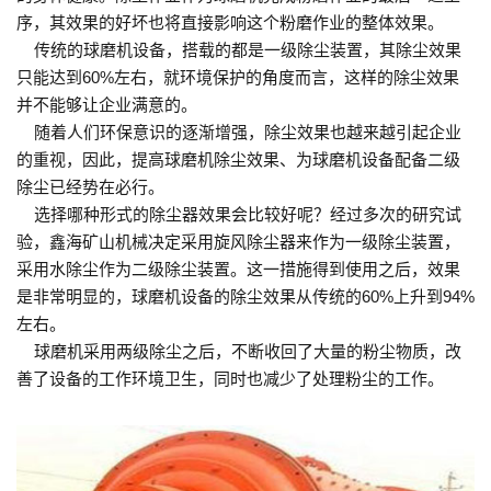
序，其效果的好坏也将直接影响这个粉磨作业的整体效果。
传统的球磨机设备，搭载的都是一级除尘装置，其除尘效果
只能达到60%左右，就环境保护的角度而言，这样的除尘效果
并不能够让企业满意的。
随着人们环保意识的逐渐增强，除尘效果也越来越引起企业
的重视，因此，提高球磨机除尘效果、为球磨机设备配备二级
除尘已经势在必行。
选择哪种形式的除尘器效果会比较好呢？经过多次的研究试
验，鑫海矿山机械决定采用旋风除尘器来作为一级除尘装置，
采用水除尘作为二级除尘装置。这一措施得到使用之后，效果
是非常明显的，球磨机设备的除尘效果从传统的60%上升到94%
左右。
球磨机采用两级除尘之后，不断收回了大量的粉尘物质，改
善了设备的工作环境卫生，同时也减少了处理粉尘的工作。