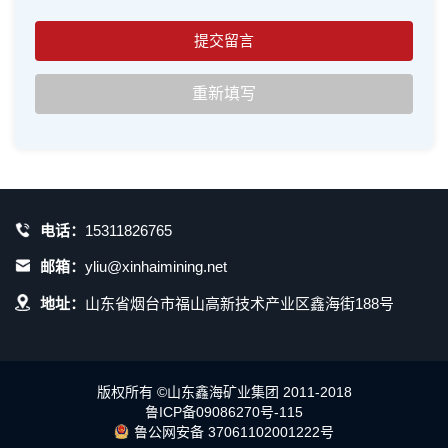
电话：
15311826765
邮箱：
yliu@xinhaimining.net
地址：
山东省烟台市福山高新技术产业区鑫海街188号
版权所有 ©山东鑫海矿业集团 2011-2018
鲁ICP备09086270号-115
鲁公网安备 37061102001222号