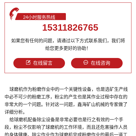
24小时服务热线
15311826765
如果您有任何的问题，请通过以下方式联系我们，我们将
给您更多更好的协助！
在线留言
在线咨询
球磨机作为粉磨作业中的一个关键性设备，也是选矿生产线
中必不可少的粉磨工序，粉尘的产生也是其作业过程中存在的
非常大的一个问题。针对这一问题，鑫海矿山机械的专家做了
详细分析。
给球磨机配备除尘设备是非常必要也是行之有效的一个手
段，粉尘不仅影响了球磨机的工作环境，而且还危害操作人员
的身体健康。除尘作业作为球磨机完成粉磨作业的最后一道工