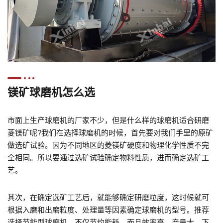
镁矿球磨机怎么选
市面上生产球磨机的厂家不少，但是什么样的球磨机适合研磨
菱镁矿呢?我们在选择球磨机的时候，首先要对我们手里的原矿
做选矿试验。因为不同地区的菱镁矿硬度和物理化学性质不完
全相同。所以要通过选矿试验确定物料性质，进而确定选矿工
艺。
其次，在确定选矿工艺后，就能够确定研磨粒度，这时候就可
根据入磨和出磨粒度、处理量等因素确定球磨机的型号。推荐
选择节能型球磨机，不仅节约能耗，而且效率高、产量大。下