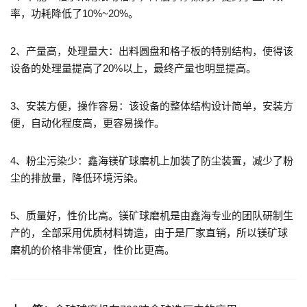
率，功耗降低了10%~20%。
2、产量高，处理量大：出料圆盘和格子板的特别结构，使得该
设备的处理量提高了20%以上，最终产量也明显提高。
3、安装方便，操作容易：该设备的整体结构设计简单，安装方
便，自动化程度高，更容易操作。
4、粉尘污染少：鑫海镁矿球磨机上加装了防尘装置，减少了粉
尘的排放量，降低环境污染。
5、质量好，性价比高。镁矿球磨机是由鑫海专业的团队研制生
产的，全部采用优质材料铸造，由于是厂家直销，所以镁矿球
磨机的价格非常便宜，性价比更高。