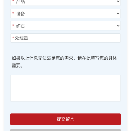
*
*
*
*
如果以上信息无法满足您的需求，请在此填写您的具体
需要。