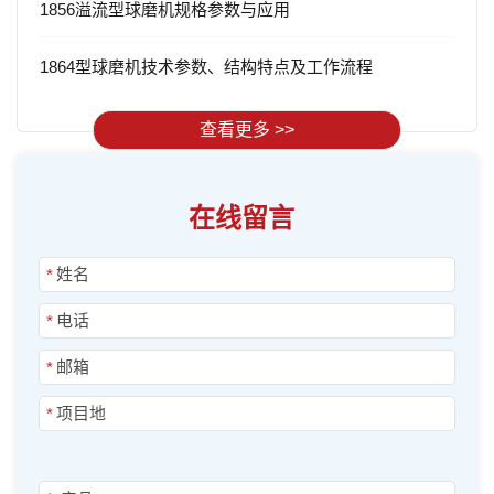
1856溢流型球磨机规格参数与应用
1864型球磨机技术参数、结构特点及工作流程
查看更多 >>
在线留言
*
*
*
*