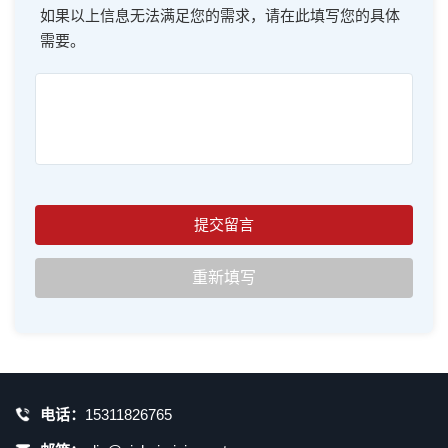
如果以上信息无法满足您的需求，请在此填写您的具体
需要。
电话：
15311826765