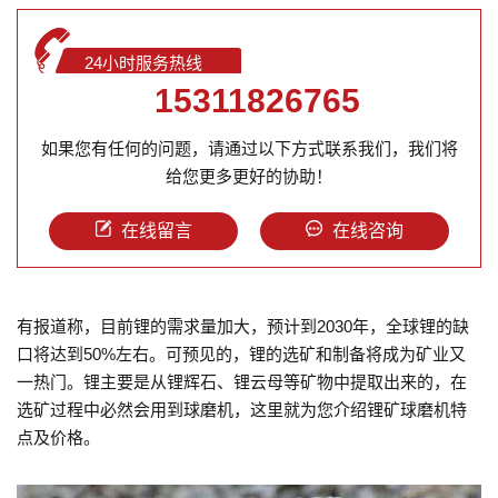
24小时服务热线
15311826765
如果您有任何的问题，请通过以下方式联系我们，我们将
给您更多更好的协助！
在线留言
在线咨询
有报道称，目前锂的需求量加大，预计到2030年，全球锂的缺
口将达到50%左右。可预见的，锂的选矿和制备将成为矿业又
一热门。锂主要是从锂辉石、锂云母等矿物中提取出来的，在
选矿过程中必然会用到球磨机，这里就为您介绍锂矿球磨机特
点及价格。