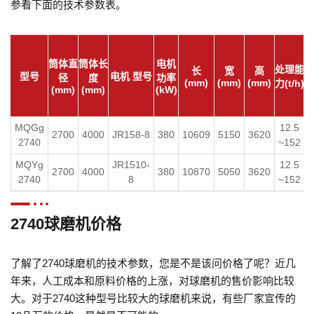
参看下面的技术参数表。
筒体直
筒体长
电机
处理能
长
宽
高
型号
电机 型号
径
度
功率
(mm)
(mm)
(mm)
力(t/h)
(mm)
(mm)
(kW)
(
MQGg
12.5
2700
4000
JR158-8
380
10609
5150
3620
2740
~152
MQYg
JR1510-
12.5
2700
4000
380
10870
5050
3620
2740
8
~152
2740球磨机价格
了解了2740球磨机的技术参数，您是不是该问价格了呢？近几
年来，人工成本和原料价格的上涨，对球磨机的售价影响比较
大。对于2740这种型号比较大的球磨机来说，有些厂家宣传的