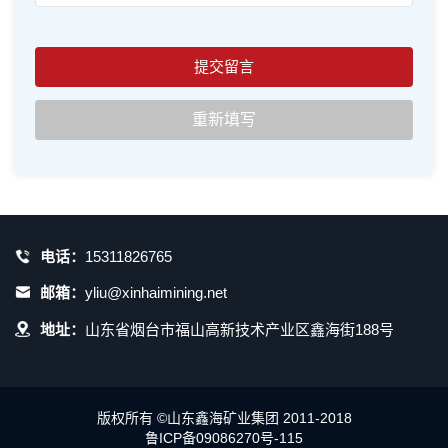
电话：
15311826765
邮箱：
yliu@xinhaimining.net
地址：
山东省烟台市福山高新技术产业区鑫海街188号
版权所有 ©山东鑫海矿业集团 2011-2018
鲁ICP备09086270号-115