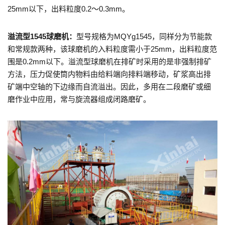
25mm以下，出料粒度0.2～0.3mm。
溢流型1545球磨机：
型号规格为MQYg1545，同样分为节能款
和常规款两种，该球磨机的入料粒度需小于25mm，出料粒度范
围是0.2mm以下。溢流型球磨机在排矿时采用的是非强制排矿
方法，压力促使筒内物料由给料端向排料端移动，矿浆高出排
矿端中空轴的下边缘而自流溢出。因此，多用在二段磨矿或细
磨作业中应用，常与旋流器组成闭路磨矿。