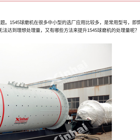
问题。1545球磨机在很多中小型的选厂应用比较多，是常用型号，即
果无法达到理想处理量，又有哪些方法来提升1545球磨机的处理量呢？