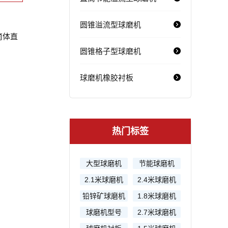
圆锥溢流型球磨机
筒体直
圆锥格子型球磨机
球磨机橡胶衬板
热门标签
大型球磨机
节能球磨机
2.1米球磨机
2.4米球磨机
铅锌矿球磨机
1.8米球磨机
球磨机型号
2.7米球磨机