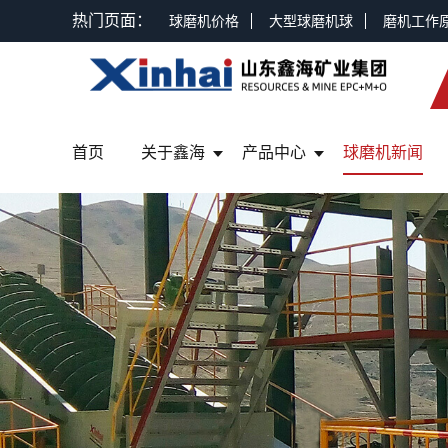
热门页面：
球磨机价格
大型球磨机球
磨机工作
首页
关于鑫海
产品中心
球磨机新闻