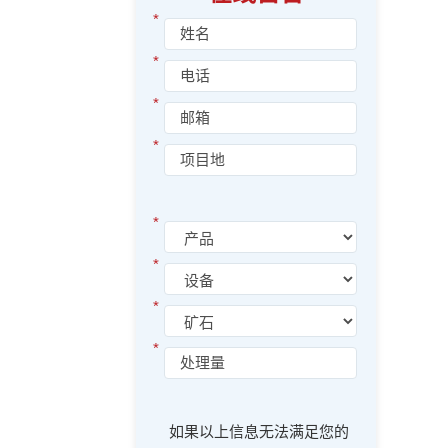
*
*
*
*
*
*
*
*
如果以上信息无法满足您的