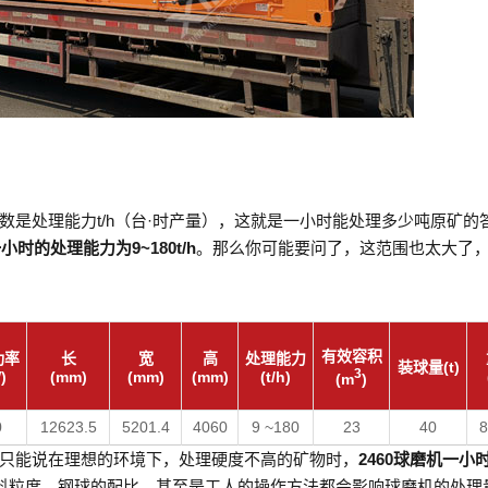
是处理能力t/h（台·时产量），这就是一小时能处理多少吨原矿的
小时的处理能力为9~180t/h
。那么你可能要问了，这范围也太大了
有效容积
功率
长
宽
高
处理能力
装球量(t)
3
)
(mm)
(mm)
(mm)
(t/h)
(m
)
0
12623.5
5201.4
4060
9 ~180
23
40
8
只能说在理想的环境下，处理硬度不高的矿物时，
2460球磨机一小
料粒度、钢球的配比，甚至是工人的操作方法都会影响球磨机的处理