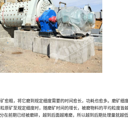
。给矿愈粗，将它磨到规定细度需要的时间愈长，功耗也愈多。磨矿细
磨粗粒原矿至规定细度时，随磨矿时间的增长，被磨物料的平均粒度皆
分在前期已经被磨碎，越到后面越难磨，所以越到后期处理量就越