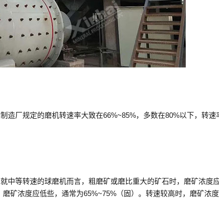
制造厂规定的磨机转速率大致在66%~85%，多数在80%以下，转速
要。就中等转速的球磨机而言，粗磨矿或磨比重大的矿石时，磨矿浓度
，磨矿浓度应低些，通常为65%~75%（固）。转速较高时，磨矿浓