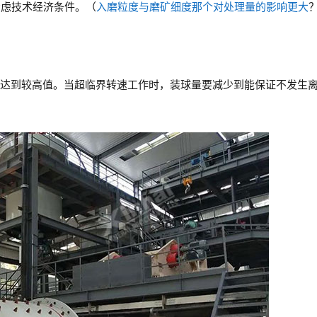
考虑技术经济条件。（
入磨粒度与磨矿细度那个对处理量的影响更大
理量达到较高值。当超临界转速工作时，装球量要减少到能保证不发生