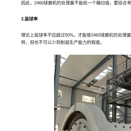
因此，2460球磨机的处理量不能给一个确切值，要综合
3.装球率
理论上装球率不应超过50%，才能使2460球磨机的处
转，但也不可以少到削弱生产能力的程度。