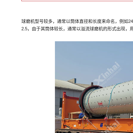
球磨机型号较多，通常以筒体直径和长度来命名，例如246
2.5，由于其筒体较长，通常以溢流球磨机的形式出现，