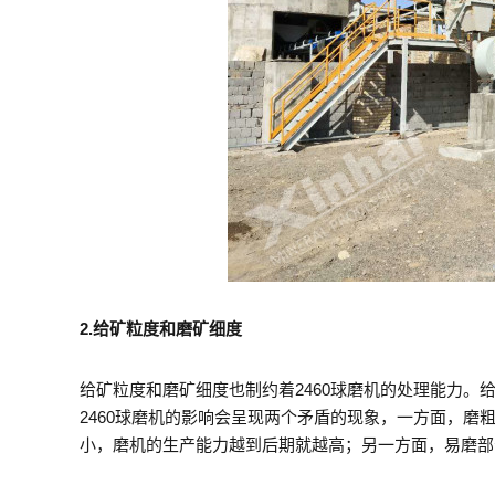
2.给矿粒度和磨矿细度
给矿粒度和磨矿细度也制约着2460球磨机的处理能力
2460球磨机的影响会呈现两个矛盾的现象，一方面，
小，磨机的生产能力越到后期就越高；另一方面，易磨部