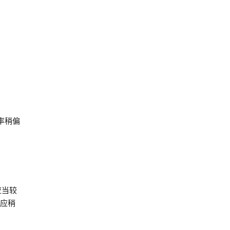
率稍偏
应当较
度应稍