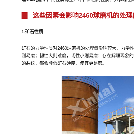
这些因素会影响2460球磨机的处理
1.矿石性质
矿石的力学性质对2460球磨机的处理量影响较大，力
则易磨；韧性大则难磨，韧性小则易磨；存在解理现象的
的裂纹，都会降低矿石硬度，使其更易磨。