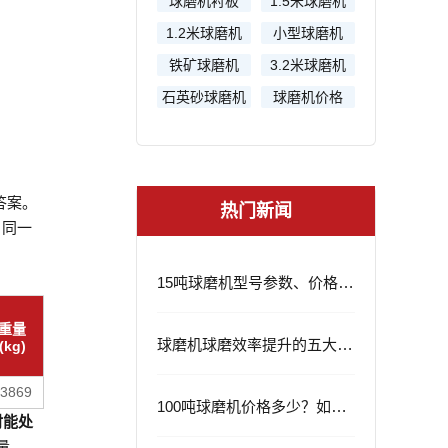
球磨机衬板
1.5米球磨机
1.2米球磨机
小型球磨机
铁矿球磨机
3.2米球磨机
石英砂球磨机
球磨机价格
答案。
热门新闻
，同一
15吨球磨机型号参数、价格及应用领域
重量
球磨机球磨效率提升的五大策略
(kg)
3869
100吨球磨机价格多少？如何选择？
时能处
量。