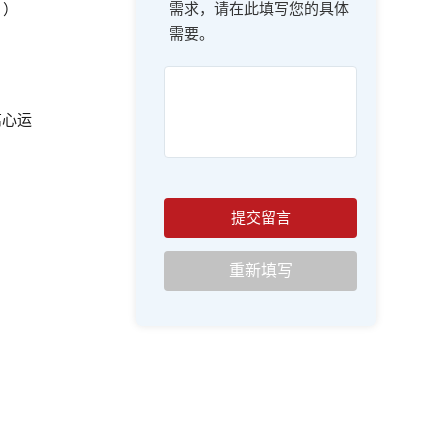
需求，请在此填写您的具体
？）
需要。
离心运