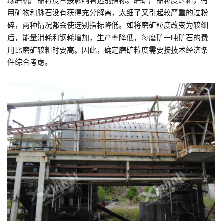
球磨机产品粒度直接影响着选别指标。磨矿产品粒度过粗，有
用矿物和脉石没有获得充分解离，太细了又引起较严重的过粉
碎，两种情况都会使选别指标降低。如将磨矿粒度改变为较细
后，能量消耗和钢耗增加，生产率降低，每磨矿一吨矿石的费
用比磨矿较粗时要高。因此，确定磨矿粒度需要按技术经济条
件综合考虑。