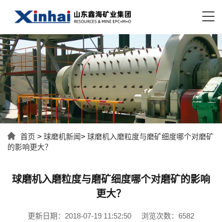
首页
>
球磨机新闻
>
球磨机入磨粒度与磨矿细度哪个对磨矿
的影响更大？
球磨机入磨粒度与磨矿细度哪个对磨矿的影响
更大？
更新日期：2018-07-19 11:52:50
浏览次数：6582