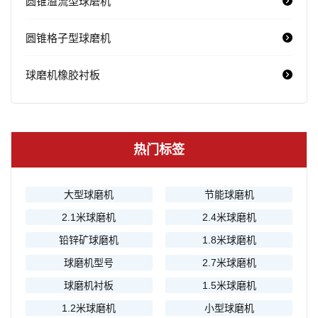
圆锥溢流型球磨机
圆锥格子型球磨机
球磨机橡胶衬板
热门标签
大型球磨机
节能球磨机
2.1米球磨机
2.4米球磨机
铅锌矿球磨机
1.8米球磨机
球磨机型号
2.7米球磨机
球磨机衬板
1.5米球磨机
1.2米球磨机
小型球磨机