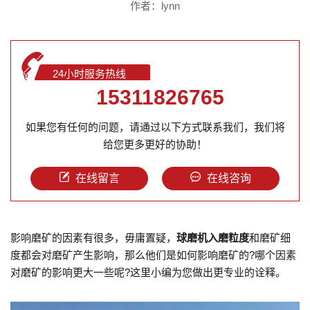
作者：lynn
24小时服务热线
15311826765
如果您有任何的问题，请通过以下方式联系我们，我们将
给您更多更好的协助！
在线留言
在线咨询
影响磨矿的因素有很多，毋庸置疑，
球磨机入磨粒度
和磨矿细
度都会对磨矿产生影响，那么他们是如何影响磨矿的?哪个因素
对磨矿的影响更大一些呢?这里小编为您做出更专业的诠释。