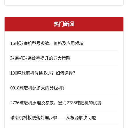
热门新闻
15吨球磨机型号参数、价格及应用领域
球磨机球磨效率提升的五大策略
100吨球磨机价格多少？如何选择？
0918球磨机配多大的分级机？
2736球磨机原理及参数，鑫海2736球磨机的优势
球磨机衬板脱落处理步骤——从根源解决问题