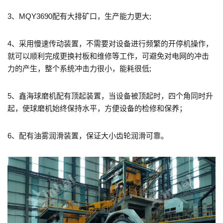
3、MQY3690配有大排矿口，生产能力更大;
4、采用慢速传动装置，不需要对设备进行频繁的开停机操作，
就可以顺利完成更换衬板和维修等工作，可避免对电网的冲击
力的产生，整个系统冲击力很小，能耗很低;
5、鑫海球磨机配有顶起装置，当设备被顶起时，四个角同时升
起，使球磨机始终保持水平，方便设备的检修和保养；
6、配有油雾润滑装置，保证大小齿轮润滑可靠。