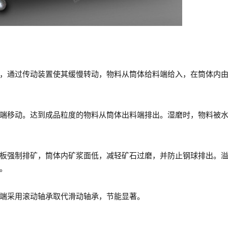
，通过传动装置使其缓慢转动，物料从筒体给料端给入，在筒体内
端移动。达到成品粒度的物料从筒体出料端排出。湿磨时，物料被
板强制排矿，筒体内矿浆面低，减轻矿石过磨，并防止钢球排出。
。
端采用滚动轴承取代滑动轴承，节能显著。