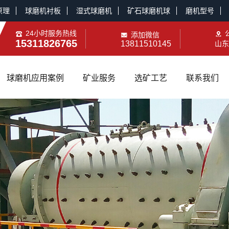
原理
球磨机衬板
湿式球磨机
矿石球磨机球
磨机型号
24小时服务热线
添加微信
15311826765
13811510145
山东
球磨机应用案例
矿业服务
选矿工艺
联系我们