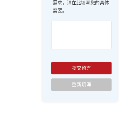
需求，请在此填写您的具体
需要。