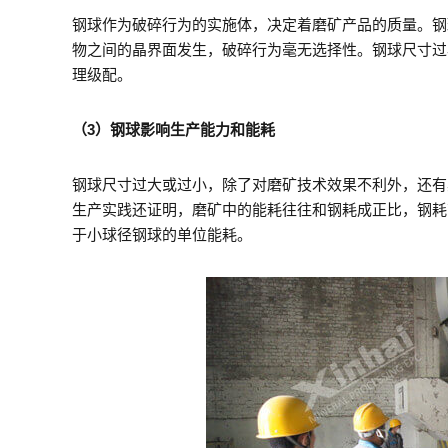
钢球作为破碎行为的实施体，决定着磨矿产品的质量。钢
物之间的晶界面发生，破碎行为毫无选择性。钢球尺寸过
理级配。
（3）钢球影响生产能力和能耗
钢球尺寸过大或过小，除了对磨矿技术效果不利外，还有
生产实践还证明，磨矿中的能耗往往和钢耗成正比，钢耗高时能耗
于小球径钢球的单位能耗。