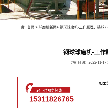
首页
>
球磨机新闻
>
钢球球磨机-工作原理、装球
钢球球磨机-工
更新日期：2022-11-17 1
如果
24小时服务热线
15311826765