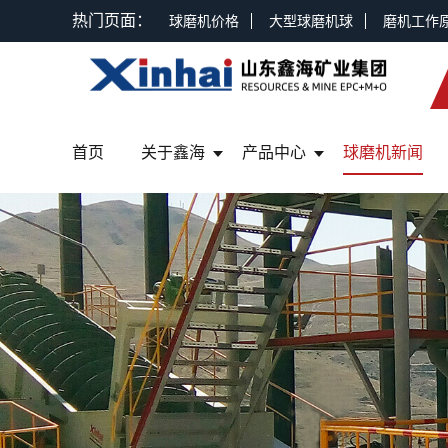
热门页面：
球磨机价格
大型球磨机球
磨机工作
首页
关于鑫海
产品中心
球磨机新闻