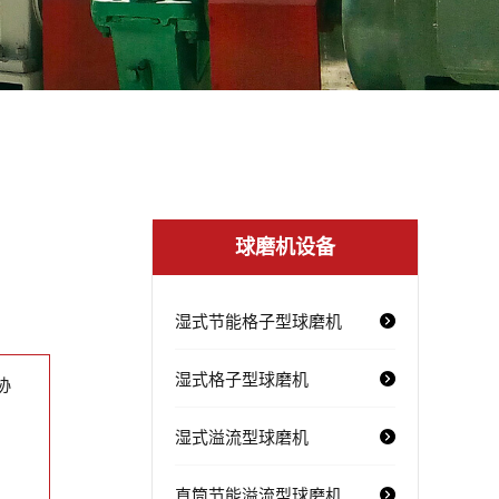
球磨机设备
湿式节能格子型球磨机
湿式格子型球磨机
协
湿式溢流型球磨机
直筒节能溢流型球磨机