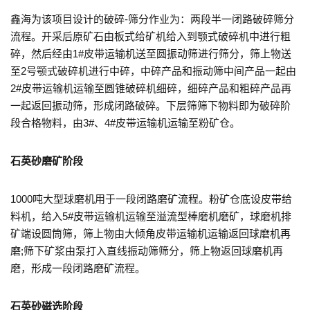
鑫海为该项目设计的破碎-筛分作业为：两段半一闭路破碎筛分
流程。开采后原矿石由板式给矿机给入到颚式破碎机中进行粗
碎，然后经由1#皮带运输机送至圆振动筛进行筛分，筛上物送
至2号颚式破碎机进行中碎，中碎产品和振动筛中间产品一起由
2#皮带运输机运输至圆锥破碎机细碎，细碎产品和粗碎产品再
一起返回振动筛，形成闭路破碎。下层筛筛下物料即为破碎阶
段合格物料，由3#、4#皮带运输机运输至粉矿仓。
石英砂磨矿阶段
1000吨大型球磨机用于一段闭路磨矿流程。粉矿仓底设皮带给
料机，给入5#皮带运输机运输至溢流型棒磨机磨矿，球磨机排
矿端设圆筒筛，筛上物由大倾角皮带运输机运输返回球磨机再
磨;筛下矿浆由泵打入直线振动筛筛分，筛上物返回球磨机再
磨，形成一段闭路磨矿流程。
石英砂磁选阶段