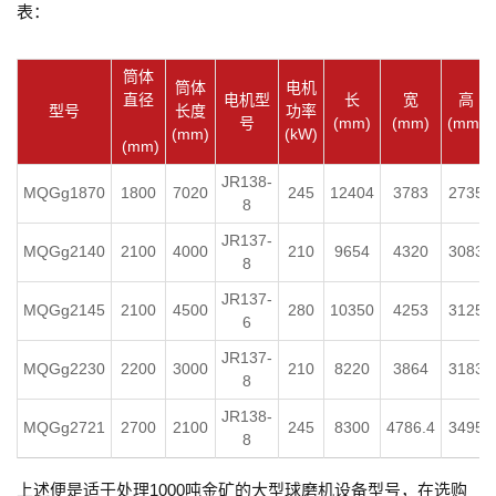
表：
筒体
筒体
电机
直径
电机型
长
宽
高
型号
长度
功率
号
(mm)
(mm)
(mm)
(mm)
(kW)
(mm)
JR138-
MQGg1870
1800
7020
245
12404
3783
2735
8
JR137-
MQGg2140
2100
4000
210
9654
4320
3083
8
JR137-
MQGg2145
2100
4500
280
10350
4253
3125
6
JR137-
MQGg2230
2200
3000
210
8220
3864
3183
8
JR138-
MQGg2721
2700
2100
245
8300
4786.4
3495
8
上述便是适于处理1000吨金矿的大型球磨机设备型号，在选购