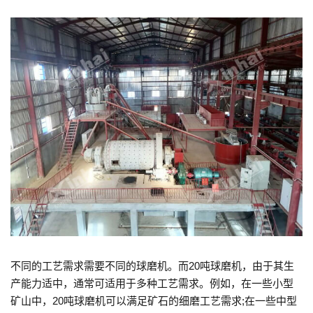
不同的工艺需求需要不同的球磨机。而20吨球磨机，由于其生
产能力适中，通常可适用于多种工艺需求。例如，在一些小型
矿山中，20吨球磨机可以满足矿石的细磨工艺需求;在一些中型