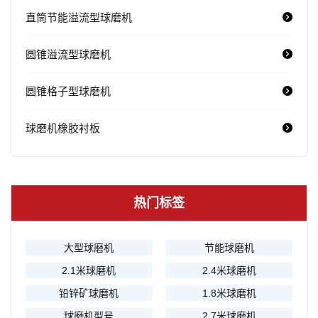
直筒节能溢流型球磨机
圆锥溢流型球磨机
圆锥格子型球磨机
球磨机橡胶衬板
热门标签
大型球磨机
节能球磨机
2.1米球磨机
2.4米球磨机
铅锌矿球磨机
1.8米球磨机
球磨机型号
2.7米球磨机