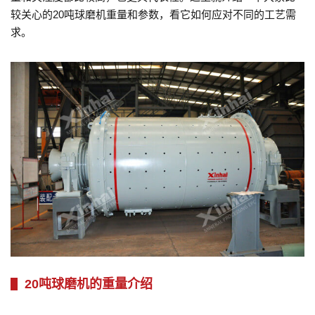
较关心的20吨球磨机重量和参数，看它如何应对不同的工艺需
求。
20吨球磨机的重量介绍