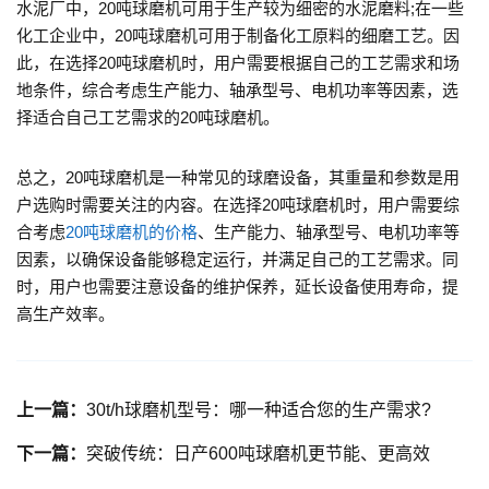
水泥厂中，20吨球磨机可用于生产较为细密的水泥磨料;在一些
化工企业中，20吨球磨机可用于制备化工原料的细磨工艺。因
此，在选择20吨球磨机时，用户需要根据自己的工艺需求和场
地条件，综合考虑生产能力、轴承型号、电机功率等因素，选
择适合自己工艺需求的20吨球磨机。
总之，20吨球磨机是一种常见的球磨设备，其重量和参数是用
户选购时需要关注的内容。在选择20吨球磨机时，用户需要综
合考虑
20吨球磨机的价格
、生产能力、轴承型号、电机功率等
因素，以确保设备能够稳定运行，并满足自己的工艺需求。同
时，用户也需要注意设备的维护保养，延长设备使用寿命，提
高生产效率。
上一篇：
30t/h球磨机型号：哪一种适合您的生产需求?
下一篇：
突破传统：日产600吨球磨机更节能、更高效