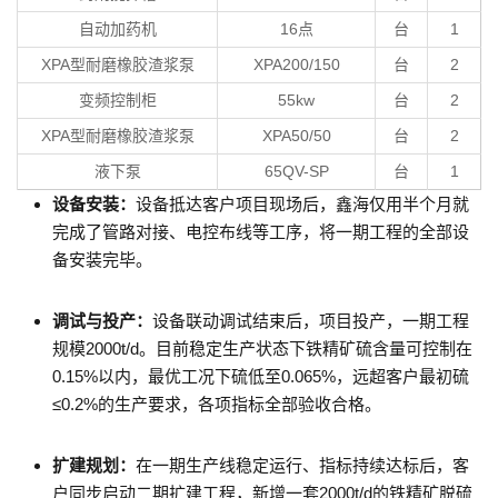
自动加药机
16点
台
1
XPA型耐磨橡胶渣浆泵
XPA200/150
台
2
变频控制柜
55kw
台
2
XPA型耐磨橡胶渣浆泵
XPA50/50
台
2
液下泵
65QV-SP
台
1
设备安装：
设备抵达客户项目现场后，鑫海仅用半个月就
完成了管路对接、电控布线等工序，将一期工程的全部设
备安装完毕。
调试与投产：
设备联动调试结束后，项目投产，一期工程
规模2000t/d。目前稳定生产状态下铁精矿硫含量可控制在
0.15%以内，最优工况下硫低至0.065%，远超客户最初硫
≤0.2%的生产要求，各项指标全部验收合格。
扩建规划：
在一期生产线稳定运行、指标持续达标后，客
户同步启动二期扩建工程，新增一套2000t/d的铁精矿脱硫