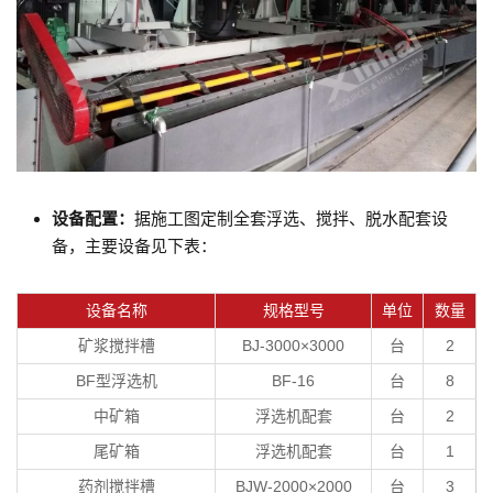
设备配置：
据施工图定制全套浮选、搅拌、脱水配套设
备，主要设备见下表：
设备名称
规格型号
单位
数量
矿浆搅拌槽
BJ-3000×3000
台
2
BF型浮选机
BF-16
台
8
中矿箱
浮选机配套
台
2
尾矿箱
浮选机配套
台
1
药剂搅拌槽
BJW-2000×2000
台
3