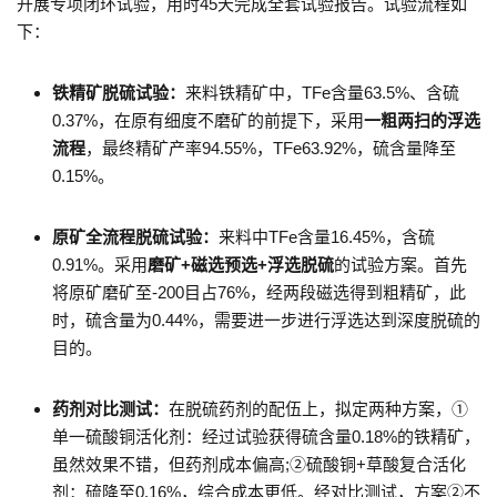
开展专项闭环试验，用时45天完成全套试验报告。试验流程如
下：
铁精矿脱硫试验：
来料铁精矿中，TFe含量63.5%、含硫
0.37%，在原有细度不磨矿的前提下，采用
一粗两扫的浮选
流程
，最终精矿产率94.55%，TFe63.92%，硫含量降至
0.15%。
原矿全流程脱硫试验：
来料中TFe含量16.45%，含硫
0.91%。采用
磨矿+磁选预选+浮选脱硫
的试验方案。首先
将原矿磨矿至-200目占76%，经两段磁选得到粗精矿，此
时，硫含量为0.44%，需要进一步进行浮选达到深度脱硫的
目的。
药剂对比测试：
在脱硫药剂的配伍上，拟定两种方案，①
单一硫酸铜活化剂：经过试验获得硫含量0.18%的铁精矿，
虽然效果不错，但药剂成本偏高;②硫酸铜+草酸复合活化
剂：硫降至0.16%，综合成本更低。经对比测试，方案②不