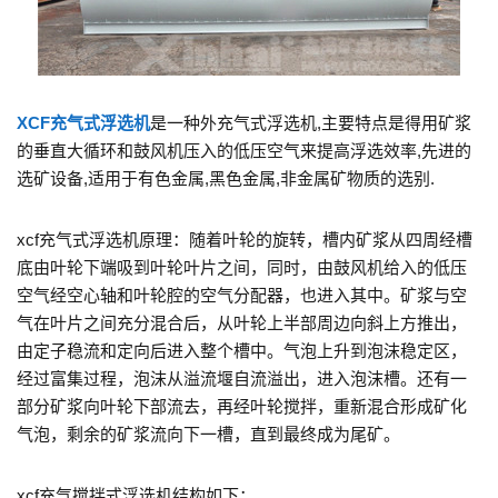
XCF充气式浮选机
是一种外充气式浮选机,主要特点是得用矿浆
的垂直大循环和鼓风机压入的低压空气来提高浮选效率,先进的
选矿设备,适用于有色金属,黑色金属,非金属矿物质的选别.
xcf充气式浮选机原理：随着叶轮的旋转，槽内矿浆从四周经槽
底由叶轮下端吸到叶轮叶片之间，同时，由鼓风机给入的低压
空气经空心轴和叶轮腔的空气分配器，也进入其中。矿浆与空
气在叶片之间充分混合后，从叶轮上半部周边向斜上方推出，
由定子稳流和定向后进入整个槽中。气泡上升到泡沫稳定区，
经过富集过程，泡沫从溢流堰自流溢出，进入泡沫槽。还有一
部分矿浆向叶轮下部流去，再经叶轮搅拌，重新混合形成矿化
气泡，剩余的矿浆流向下一槽，直到最终成为尾矿。
xcf充气搅拌式浮选机结构如下：