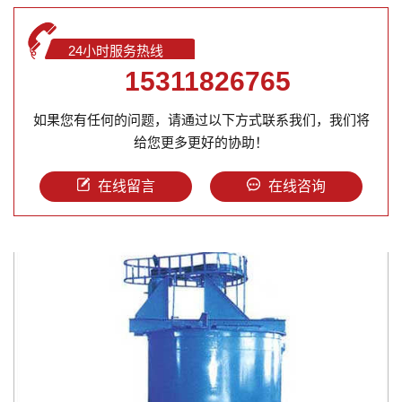
24小时服务热线
15311826765
如果您有任何的问题，请通过以下方式联系我们，我们将
给您更多更好的协助！
在线留言
在线咨询