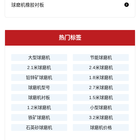
球磨机橡胶衬板
热门标签
大型球磨机
节能球磨机
2.1米球磨机
2.4米球磨机
铅锌矿球磨机
1.8米球磨机
球磨机型号
2.7米球磨机
球磨机衬板
1.5米球磨机
1.2米球磨机
小型球磨机
铁矿球磨机
3.2米球磨机
石英砂球磨机
球磨机价格