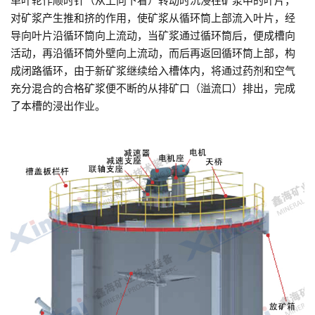
单叶轮作顺时针（从上向下看）转动时沉浸在矿浆中的叶片，
对矿浆产生推和挤的作用，使矿浆从循环筒上部流入叶片，经
导向叶片沿循环筒向上流动，当矿浆通过循环筒后，便成槽向
活动，再沿循环筒外壁向上流动，而后再返回循环筒上部，构
成闭路循环，由于新矿浆继续给入槽体内，将通过药剂和空气
充分混合的合格矿浆便不断的从排矿口（溢流口）排出，完成
了本槽的浸出作业。