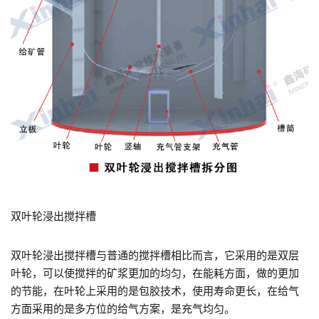
双叶轮浸出搅拌槽
双叶轮浸出搅拌槽与普通的搅拌槽相比而言，它采用的是双层
叶轮，可以使搅拌的矿浆更加的均匀，在能耗方面，做的更加
的节能，在叶轮上采用的是包胶技术，使用寿命更长，在给气
方面采用的是多方位的给气方案，是充气均匀。