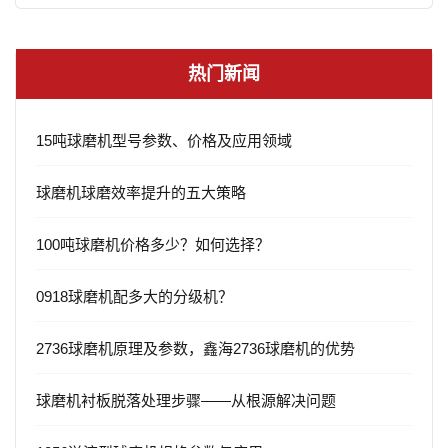
热门新闻
15吨球磨机型号参数、价格及应用领域
球磨机球磨效率提升的五大策略
100吨球磨机价格多少？如何选择？
0918球磨机配多大的分级机？
2736球磨机原理及参数，鑫海2736球磨机的优势
球磨机衬板脱落处理步骤——从根源解决问题