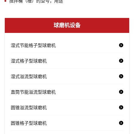
搅拌桶（槽）的型号，用途
球磨机设备
湿式节能格子型球磨机
湿式格子型球磨机
湿式溢流型球磨机
直筒节能溢流型球磨机
圆锥溢流型球磨机
圆锥格子型球磨机