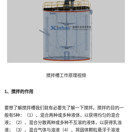
搅拌槽工作原理视频
1、搅拌的作用
要想了解搅拌槽我们就有必要先了解一下搅拌。搅拌的目的一
般有5种：（1）、混合两种或多种液体，以获得均匀的混合
液；（2）、混合分散两种或多种不互溶的液体，以获得乳浊
液；（3）、混合气体与溶液（4）、将固体颗粒悬浮于溶液