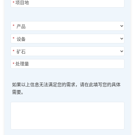
*
*
*
*
*
如果以上信息无法满足您的需求，请在此填写您的具体
需要。