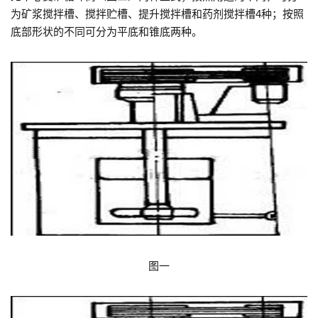
为矿浆搅拌槽、搅拌贮槽、提升搅拌槽和药剂搅拌槽4种；按照
底部形状的不同可分为平底和锥底两种。
图一