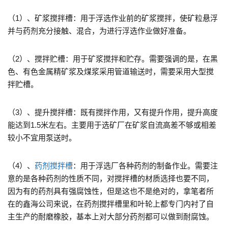
（1）、矿浆搅拌槽：用于浮选作业前的矿浆搅拌，使矿粒悬浮
并与药剂充分接触、混合，为进行浮选作业做好准备。
（2）、搅拌贮槽：用于矿浆搅拌和贮存。需要强调的是，在黑
色、有色金属精矿浆及煤浆采用管道输送时，需要采用大型搅
拌贮槽。
（3）、提升搅拌槽：既有搅拌作用，又有提升作用，提升高度
能达到1.5米左右。主要用于选矿厂在矿浆自流高差不够或相差
较小不宜用泵送时。
（4）、
药剂搅拌槽
：用于浮选厂各种药剂的制备作业。需要注
意的是各种药剂的性质不同，对搅拌槽的材质选择也要不同，
因为有的药剂具有强腐蚀性，但是这也不是绝对的，拿笔者所
在的鑫海公司来说，在药剂搅拌槽里和叶轮上都专门内衬了自
主生产的耐磨橡胶，基本上对大部分药剂都可以做到耐腐蚀。