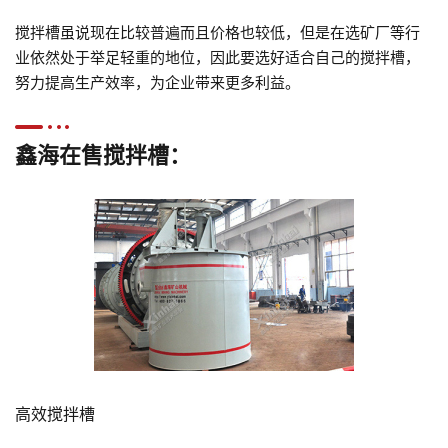
搅拌槽虽说现在比较普遍而且价格也较低，但是在选矿厂等行
业依然处于举足轻重的地位，因此要选好适合自己的搅拌槽，
努力提高生产效率，为企业带来更多利益。
鑫海在售搅拌槽：
高效搅拌槽