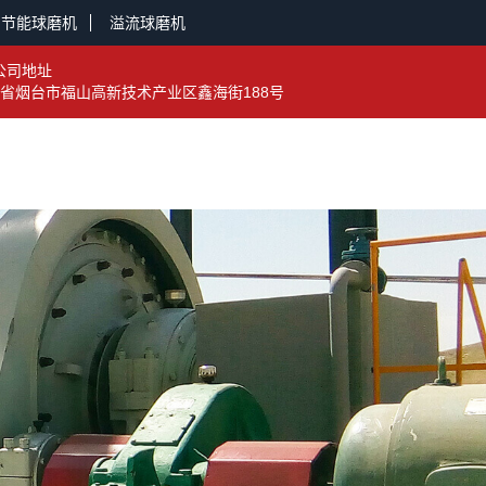
节能球磨机
溢流球磨机
公司地址
省烟台市福山高新技术产业区鑫海街188号