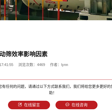
动筛效率影响因素
7:41:55
浏览次数：4469
作者：lynn
您有任何的问题，请通过以下方式联系我们，我们将给您更多更好的
助！
在线留言
在线咨询