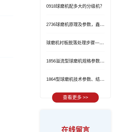
0918球磨机配多大的分级机？
2736球磨机原理及参数，鑫海2736球磨机的优势
球磨机衬板脱落处理步骤——从根源解决问题
1856溢流型球磨机规格参数与应用
1864型球磨机技术参数、结构特点及工作流程
查看更多 >>
在线留言