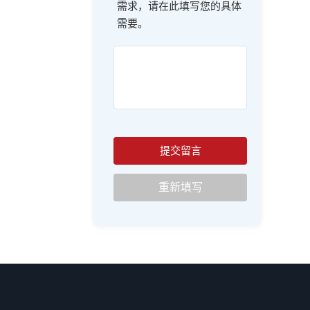
需求，请在此填写您的具体
需要。