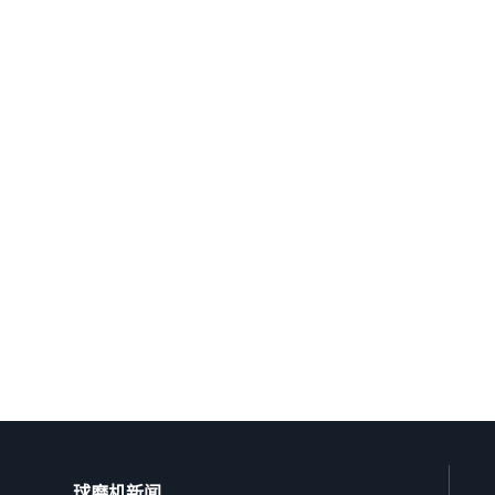
球磨机新闻