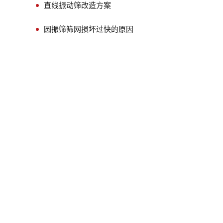
直线振动筛改造方案
圆振筛筛网损坏过快的原因