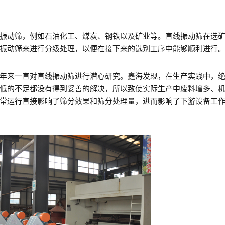
振动筛，例如石油化工、煤炭、钢铁以及矿业等。直线振动筛在选
振动筛来进行分级处理，以便在接下来的选别工序中能够顺利进行
来一直对直线振动筛进行潜心研究。鑫海发现，在生产实践中，绝
低的不足都没有得到妥善的解决，所以致使实际生产中废料增多、
常运行直接影响了筛分效果和筛分处理量，进而影响了下游设备工