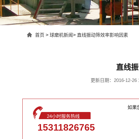
首页
>
球磨机新闻
>
直线振动筛效率影响因素
直线振
更新日期：2016-12-26 1
如果
24小时服务热线
15311826765