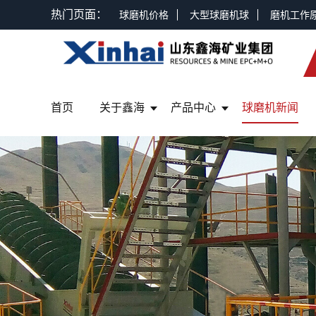
热门页面：
球磨机价格
大型球磨机球
磨机工作
首页
关于鑫海
产品中心
球磨机新闻