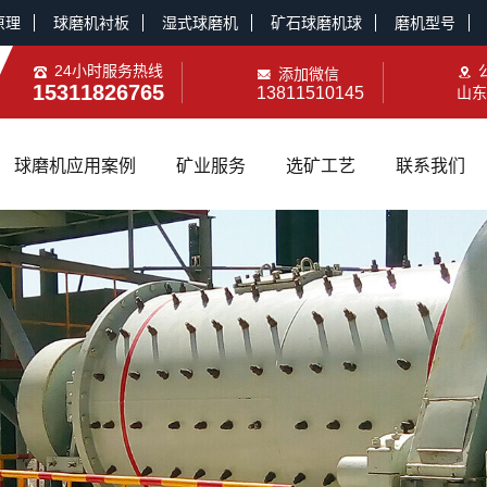
原理
球磨机衬板
湿式球磨机
矿石球磨机球
磨机型号
24小时服务热线
添加微信
15311826765
13811510145
山东
球磨机应用案例
矿业服务
选矿工艺
联系我们