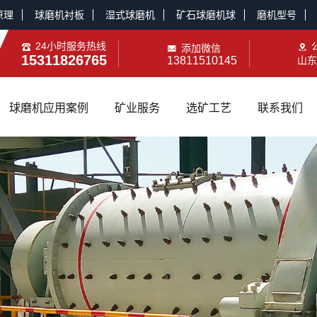
原理
球磨机衬板
湿式球磨机
矿石球磨机球
磨机型号
24小时服务热线
添加微信
15311826765
13811510145
山东
球磨机应用案例
矿业服务
选矿工艺
联系我们