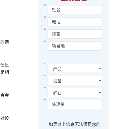
*
*
*
的选
*
*
但是
算是相
*
*
合金
*
对设
如果以上信息无法满足您的