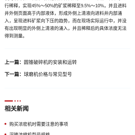
行稀释，实现45%～50%的矿浆稀释至9.5%～10%，并且进料
井外侧页面高于内部液体，形成外侧上清液向进料井内部涌
入，呈现进料矿浆向下压的趋势，而在现场实际运行中，并没
有出现明显的外侧上清液的涌入，并且稀释后的具体浓度无法
得到测量。
上一篇：
圆锥破碎机的安装和运转
下一篇：
球磨机价格与常见型号
相关新闻
购买浓密机时需要注意的事项
深锥浓缩机型号规格