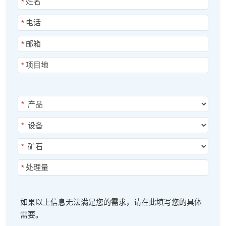
*
*
*
*
*
*
*
*
如果以上信息无法满足您的需求，请在此填写您的具体
需要。