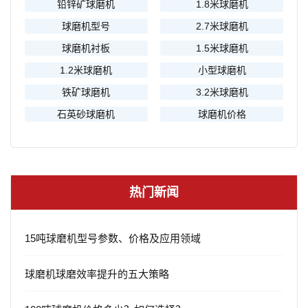
铅锌矿球磨机
1.8米球磨机
球磨机型号
2.7米球磨机
球磨机衬板
1.5米球磨机
1.2米球磨机
小型球磨机
铁矿球磨机
3.2米球磨机
石英砂球磨机
球磨机价格
热门新闻
15吨球磨机型号参数、价格及应用领域
球磨机球磨效率提升的五大策略