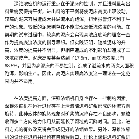
深锥浓密机的运行重点在于泥床的控制，并且进料量与出
料量需要保持平衡，进出料的不平衡将使泥床高度出现波动。
较高的泥床容易造成大井溢流水的跑浑，扭矩报警灯不利于生
产的现象。较低的泥床则存在不能实现高低流浓度的可能。在
前期的试车过程中，较高的泥床会实现高浓度底流的理念一直
作为提高底流浓度的指导思想。但实践证明，随着泥床的升
高，浓度的提高并不明显，但相应造成的不利影响却造成了二
次浓缩停产。泥床高度甚至达到了17.5m，而底流浓度只有
68.5%，并因为高泥床的不易控制，造成了溢流水的两次大面积
跑浑，影响生产。因此，高泥床实现高浓度这一理论在一定范
围内并不适用。
在浓度提高方面，深锥浓缩机自身也存在一些制约因素。
深锥浓缩机在运行过程存在上清液随进料矿浆形成的环流方向
旋转，此种液体的旋转现象对矿浆的沉降存在不良影响，颗粒
收到多个方向的力作用从而延长了颗粒的沉降时间。因此，进
料方式的有效改变将会形成更好的浓缩效果。另外，深锥浓缩
机的设计在进料井出留有自稀释窗口，理论上课讲进料矿浆进