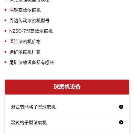
深锥高效浓缩机
周边传动浓密机型号
NZSG-7型高效浓缩机
深锥浓密机价格
选矿浓缩机厂家
尾矿浓缩设备都有哪些
球磨机设备
湿式节能格子型球磨机
湿式格子型球磨机