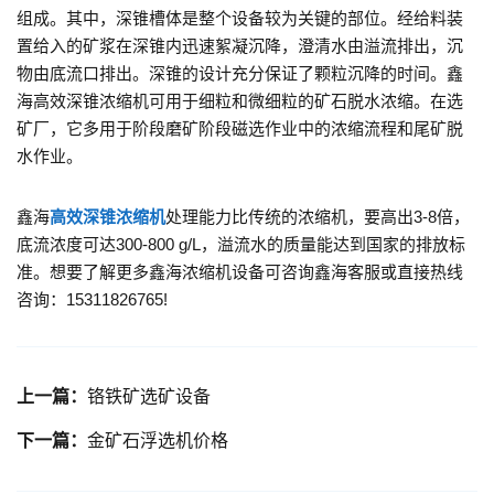
组成。其中，深锥槽体是整个设备较为关键的部位。经给料装
置给入的矿浆在深锥内迅速絮凝沉降，澄清水由溢流排出，沉
物由底流口排出。深锥的设计充分保证了颗粒沉降的时间。鑫
海高效深锥浓缩机可用于细粒和微细粒的矿石脱水浓缩。在选
矿厂，它多用于阶段磨矿阶段磁选作业中的浓缩流程和尾矿脱
水作业。
鑫海
高效深锥浓缩机
处理能力比传统的浓缩机，要高出3-8倍，
底流浓度可达300-800 g/L，溢流水的质量能达到国家的排放标
准。想要了解更多鑫海浓缩机设备可咨询鑫海客服或直接热线
咨询：15311826765!
上一篇：
铬铁矿选矿设备
下一篇：
金矿石浮选机价格