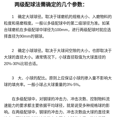
两级配球法需确定的几个参数：
1 确定大球球径。取决于球磨机的规格大小、入磨物料的
粒度和易磨程度。一般以多级配球中的第二级球径为准。如某
台球磨机在多级配球中球径为100mm，进行两级配球时就应选
择直径为90mm的钢球。
2 确定小球球径。取决于大球间空隙的大小，也即取决于
大球的直径大小。通常情况下，小球直径取值为大球直径的
20%-30%比较合适。
3 大、小球的配比。原则上应保证小球的掺入量不影响大
球的填充率。一般小球占大球重量的3%-5%。
在多级配球中，对钢球的冲击力、冲击次数、控制物料流
速能力的要求都主要依据平均球径，就是说受多种规格球的影
响。在两级配球中，钢球的冲击力、冲击次数由大球的直径来