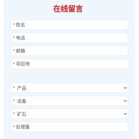
在线留言
*
*
*
*
*
*
*
*