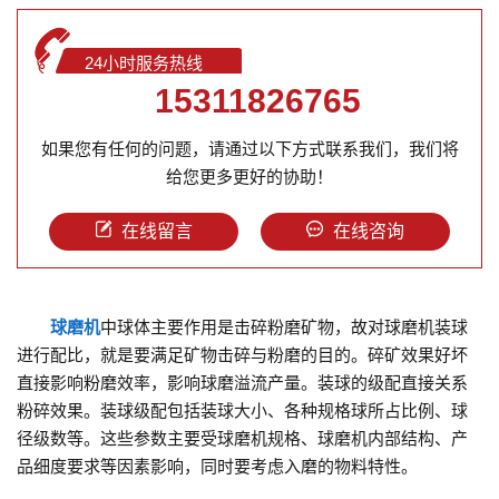
24小时服务热线
15311826765
如果您有任何的问题，请通过以下方式联系我们，我们将
给您更多更好的协助！
在线留言
在线咨询
球磨机
中球体主要作用是击碎粉磨矿物，故对球磨机装球
进行配比，就是要满足矿物击碎与粉磨的目的。碎矿效果好坏
直接影响粉磨效率，影响球磨溢流产量。装球的级配直接关系
粉碎效果。装球级配包括装球大小、各种规格球所占比例、球
径级数等。这些参数主要受球磨机规格、球磨机内部结构、产
品细度要求等因素影响，同时要考虑入磨的物料特性。