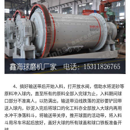
4、搞好输送带后开始入料，打开放水阀，借助水将泥砂等
原料冲入球内，直至所有的原料全部入完球为止，入料期间球
口部分不准离人，以防满出，输送带沿线跌落的泥砂要铲回带
送入球内，砂泥入完后将球口的化工料亦全部放入大球内再用
水冲干净落料斗，将输送带关停，推开球面的活动带，将入料
斗用吊车吊起后放好，盖好大球的所有球盖和球口铁板准备开
球。