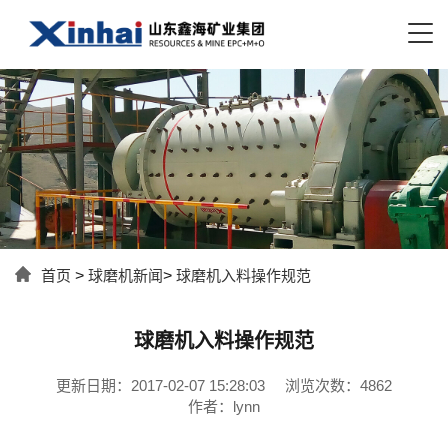
首页
>
球磨机新闻
>
球磨机入料操作规范
球磨机入料操作规范
更新日期：2017-02-07 15:28:03
浏览次数：4862
作者：lynn