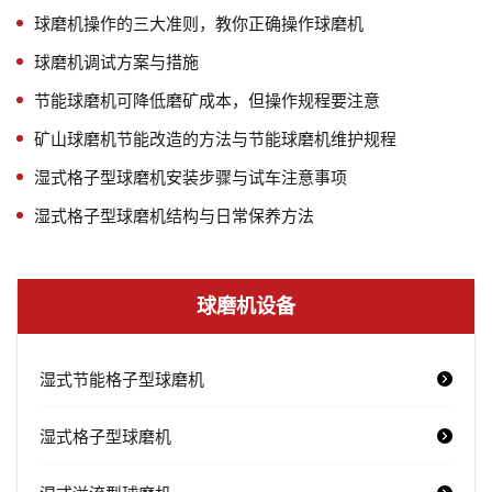
球磨机操作的三大准则，教你正确操作球磨机
球磨机调试方案与措施
节能球磨机可降低磨矿成本，但操作规程要注意
矿山球磨机节能改造的方法与节能球磨机维护规程
湿式格子型球磨机安装步骤与试车注意事项
湿式格子型球磨机结构与日常保养方法
球磨机设备
湿式节能格子型球磨机
湿式格子型球磨机