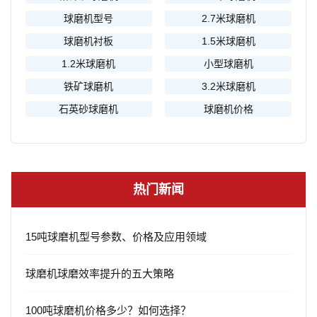
球磨机型号
2.7米球磨机
球磨机衬板
1.5米球磨机
1.2米球磨机
小型球磨机
铁矿球磨机
3.2米球磨机
石英砂球磨机
球磨机价格
热门新闻
15吨球磨机型号参数、价格及应用领域
球磨机球磨效率提升的五大策略
100吨球磨机价格多少？如何选择？