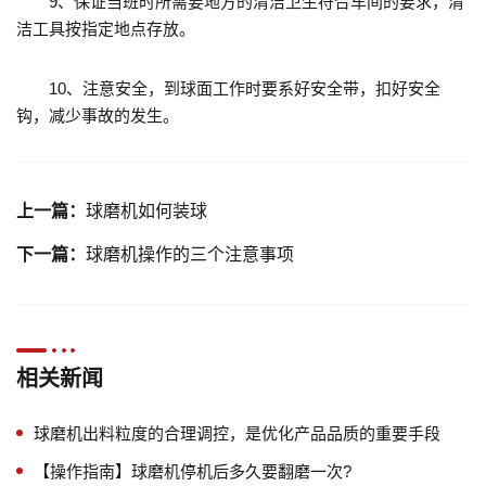
9、保证当班时所需要地方的清洁卫生符合车间的要求，清
洁工具按指定地点存放。
10、注意安全，到球面工作时要系好安全带，扣好安全
钩，减少事故的发生。
上一篇：
球磨机如何装球
下一篇：
球磨机操作的三个注意事项
相关新闻
球磨机出料粒度的合理调控，是优化产品品质的重要手段
【操作指南】球磨机停机后多久要翻磨一次?