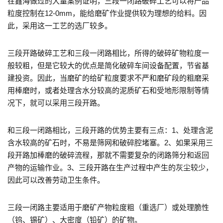
在鑫海做过的大量案例证明，三段一闭路破碎工艺可以将产品
粒度控制在12-0mm，能给磨矿作业提供较为理想的给料。因
此，采用这一工艺的选厂较多。
三段开路破碎工艺和三段一闭路相比，所得的破碎矿物粒度一
般较粗，但是它较大的优点是简化破碎车间设备配置，节省基
建投资。因此，当磨矿的给矿粒度要求不严和磨矿段的粗磨采
用棒磨时，或者处理含水分较高的泥质矿石和受地形限制等情
况下，就可以采用三段开路。
和三段一闭路相比，三段开路的优势主要有三点：1、处理含泥
含水较高的矿石时，不易是筛网和破碎腔堵塞。2、如果采用三
段开路加棒磨的破碎流程，那就不需要复杂的闭路筛分和返回
产物的运输作业。3、三段开路在生产过程中产生的灰尘较少，
因此可以改善劳动卫生条件。
三段一闭路主要适用于磨矿产物粒度粗（重选厂）或处理脆性
（钨、锡矿）、大密度（铅矿）的矿物。