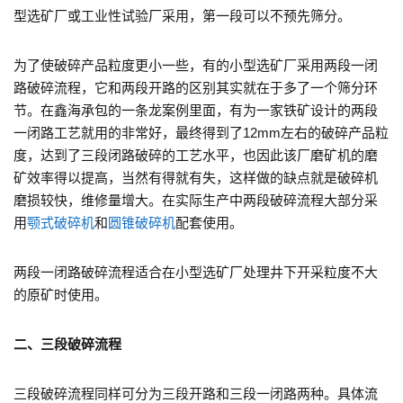
型选矿厂或工业性试验厂采用，第一段可以不预先筛分。
为了使破碎产品粒度更小一些，有的小型选矿厂采用两段一闭
路破碎流程，它和两段开路的区别其实就在于多了一个筛分环
节。在鑫海承包的一条龙案例里面，有为一家铁矿设计的两段
一闭路工艺就用的非常好，最终得到了12mm左右的破碎产品粒
度，达到了三段闭路破碎的工艺水平，也因此该厂磨矿机的磨
矿效率得以提高，当然有得就有失，这样做的缺点就是破碎机
磨损较快，维修量增大。在实际生产中两段破碎流程大部分采
用
颚式破碎机
和
圆锥破碎机
配套使用。
两段一闭路破碎流程适合在小型选矿厂处理井下开采粒度不大
的原矿时使用。
二、三段破碎流程
三段破碎流程同样可分为三段开路和三段一闭路两种。具体流