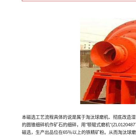
本磁选工艺流程具体的说是属于淘汰球磨机、彻底改造湿
的圆锥细碎机作矿石的细碎，用"颚辊式磨机"(ZL01204877
磁选，生产出品位在65％以上的铁精矿粉。从而淘汰球