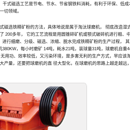
/8，干式磁选工艺是节电、节水、节省钢铁料消耗，有利于环保、低成
一切领域。
式磁选铁精矿粉的方法，具体地说是属于淘汰球磨机， 彻底改造湿
 200多年， 它的工艺流程是用圆锥碎矿机或颚式破碎机进行粗、
水，进行细磨、分级、磁选、浓缩、脱水完成铁精矿粉的生产过程， 
机380KW，每小时磨矿 14吨，耗水21吨，装球量31吨，球磨机自重4
了无用功、效率较低，又污染环境，是多害无利的生产方式，早应该淘
大产量，还要把球磨机的直 径大型化，在球磨机的思路上越走越远