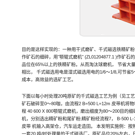
目的是这样实现的：一种用干式磨矿、千式磁选铁精矿粉
作矿石的细碎，用"颚辊式磨机" (ZL01204877.1 )作矿
品位在65%以上的铁精矿粉。从而淘汰球磨机， 节省
相比， 千式磁选用电是湿式磁选用电的1/6〜1/8,可
成本，高效益的选矿工艺。
下面以每小时处理20吨原矿的千式磁选工艺为例（见工艺流程
矿石破碎至0〜80咖，由流程2 B=500 L=12m 皮带
程 40 600 X 800颚辊式磨机，磨出细度为80〜200目的
机，分别选出精矿粉和尾矿粉;精矿粉经流程7， B-500 L-
皮带 机输入高架仓，汽车运走造田。 本发明实施例：按
一套20 吨/时处理量的干式磁选厂。原矿品位20%左右，