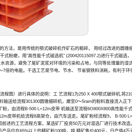
的方法，是用传统的颚式破碎机作矿石的粗碎， 用经过改进的圆锥
石的干式粉磨，用"高性能千式磁选机" (200420115097.2)进行干式磁选
大量水资源，避免了尾矿泥浆对环境的污染和占地，与同等处理量的湿
节省5〜7倍的电能。千选工艺是节电、节水、 节省钢铁料消耗，有利于环
图）进行具体的说明：工 艺流程1为250 X 400颚式破碎机,将21
机将物料输送给流程301300圆锥细碎机，磨至0〜5ram的粉料直接流入正
细矿粉，由流程B-500 L=12m皮带 机输送至流程6O800X800高性能千
12m皮带机给流程8高架仓，由汽车送走。尾矿粉经流程9， B-500 L=
照前述的工艺流程方案，某选矿厂投资50万元对湿选厂进行技术改造
日产品位在65%以上的精矿粉100吨，吨 精矿售价400元，日产值4万