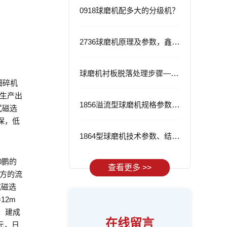
0918球磨机配多大的分级机？
2736球磨机原理及参数，鑫海2736球磨机的优势
球磨机衬板脱落处理步骤——从根源解决问题
细碎机
，生产出
1856溢流型球磨机规格参数与应用
式磁选
保，低
1864型球磨机技术参数、结构特点及工作流程
0鹏的
查看更多 >>
下方的流
式磁选
12m
。建成
在线留言
元，日