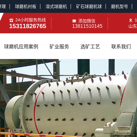
原理
球磨机衬板
湿式球磨机
矿石球磨机球
磨机型号
24小时服务热线
添加微信
15311826765
13811510145
山东
球磨机应用案例
矿业服务
选矿工艺
联系我们