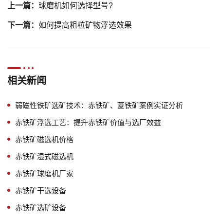
上一篇：
球磨机如何选择型号?
下一篇：
如何提高粗粒矿物浮选效果
相关新闻
弱磁性铁矿选矿技术：赤铁矿、菱铁矿案例实证分析
赤铁矿浮选工艺：提升赤铁矿价值与选厂效益
赤铁矿磁选机价格
赤铁矿湿式磁选机
赤铁矿球磨机厂家
赤铁矿干选设备
赤铁矿选矿设备