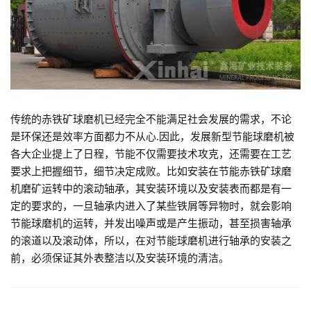
传统的赤铁矿球磨机已经完全不能满足社会发展的需求，不论
是环保还是效率方面都力不从心.因此，发展新型节能球磨机被
各大企业提上了日程，节能不仅需要技术攻克，还需要在工艺
要求上把握细节，细节决定成败。比如安装在节能赤铁矿球磨
机磨矿运转中的滚动轴承，其安装环境以及安装表而都是有一
定的要求的，一旦轴承内进入了某些铁屑等异物时，就会影响
节能球磨机的运转，并发出噪声或是产生振动，甚至损害轴承
的滚道以及滚动体，所以，在对节能球磨机进行轴承的安装之
前，必须保证其外表整洁以及安装环境的清洁。