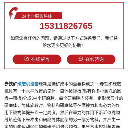
24小时服务热线
15311826765
如果您有任何的问题，请通过以下方式联系我们，我们将
给您更多更好的协助！
在线留言
在线咨询
赤铁矿
球磨机设备
球耗是选矿成本的重要构成之一:赤铁矿球磨
机具有一个水平放置的筒体，筒体被隔板(钻有许多小圆孔的圆
板—筛板)分成3-4个研磨腔，每个研磨腔内装有一定形状尺寸的
研磨体，筒体旋转时，物料和研磨体等在摩擦力和离心力的作
用下被筒体提升到一定高度，然后在重力的作用下沿近似抛物
线轨迹落下来冲击和研磨筒体底部的另一部分物料，并产生一
定的轴向运动促使物料研磨和混合均匀。电气基本控制装置赤