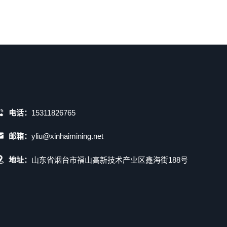
电话：
15311826765
邮箱：
yliu@xinhaimining.net
地址：
山东省烟台市福山高新技术产业区鑫海街188号