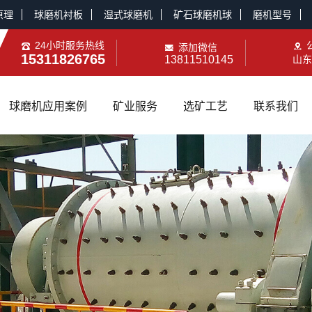
原理
球磨机衬板
湿式球磨机
矿石球磨机球
磨机型号
24小时服务热线
添加微信
15311826765
13811510145
山东
球磨机应用案例
矿业服务
选矿工艺
联系我们