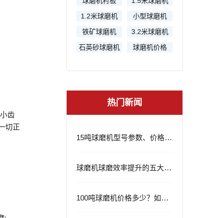
球磨机衬板
1.5米球磨机
1.2米球磨机
小型球磨机
铁矿球磨机
3.2米球磨机
石英砂球磨机
球磨机价格
热门新闻
大小齿
一切正
15吨球磨机型号参数、价格及应用领域
球磨机球磨效率提升的五大策略
100吨球磨机价格多少？如何选择？
;