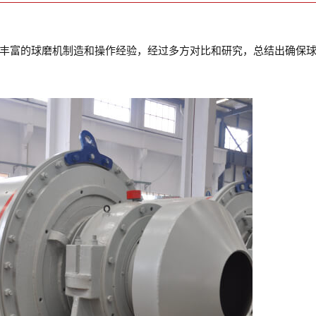
丰富的球磨机制造和操作经验，经过多方对比和研究，总结出确保