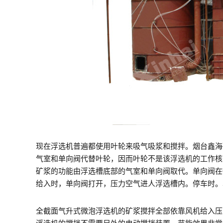
现在浮选机普遍都使用叶轮来吸气吸浆和搅拌。烟台鑫海
气室和单向阀代替叶轮，因而叶轮不是该浮选机的工作核
矿浆的功能由浮选槽底部的气室和单向阀取代。单向阀在
给入时，单向阀打开，压力空气进人浮选槽内。停车时。
全截面气升式微泡浮选机的矿浆搅拌全部依靠风机给入压