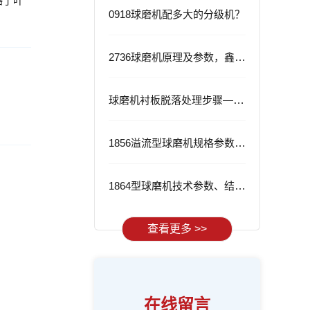
略了叶
0918球磨机配多大的分级机？
2736球磨机原理及参数，鑫海2736球磨机的优势
球磨机衬板脱落处理步骤——从根源解决问题
1856溢流型球磨机规格参数与应用
1864型球磨机技术参数、结构特点及工作流程
查看更多 >>
在线留言