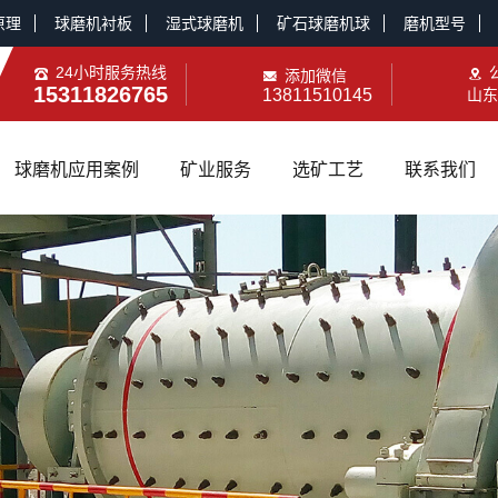
原理
球磨机衬板
湿式球磨机
矿石球磨机球
磨机型号
24小时服务热线
添加微信
15311826765
13811510145
山东
球磨机应用案例
矿业服务
选矿工艺
联系我们