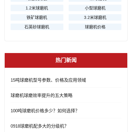
1.2米球磨机
小型球磨机
铁矿球磨机
3.2米球磨机
石英砂球磨机
球磨机价格
热门新闻
15吨球磨机型号参数、价格及应用领域
球磨机球磨效率提升的五大策略
100吨球磨机价格多少？如何选择？
0918球磨机配多大的分级机？