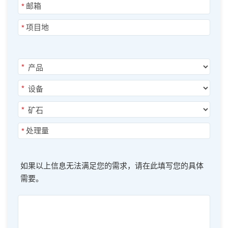
*
*
*
*
*
*
如果以上信息无法满足您的需求，请在此填写您的具体
需要。