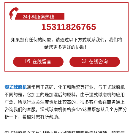
24小时服务热线
15311826765
如果您有任何的问题，请通过以下方式联系我们，我们将
给您更多更好的协助！
在线留言
在线咨询
湿式球磨机
通常用于选矿、化工和陶瓷等行业，与干式球磨机
不同的是，它加工的是加湿后的原料。由于湿式球磨机的应用
广泛，所以行业关注度也是比较高的。很多客户会在商务通上
咨询我们的客服，湿式球磨机价格多少?这里帮您从几个方面分
析一下，希望对您有所帮助。