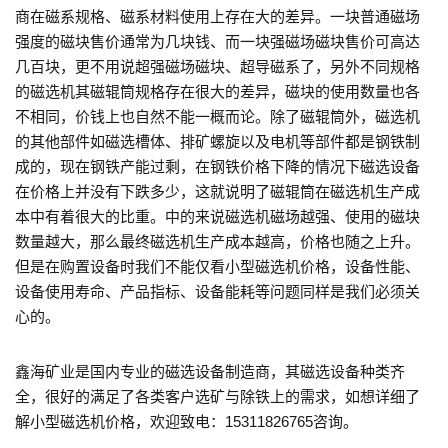
商在磁系规格、磁系材料使用上存在大的差异。一块普通磁场
强度的磁块售价通常为几块钱、而一块强磁场磁块售价可高达
几百块，更不用说超强磁场磁块、超导磁系了，另外不同规格
的磁选机其磁辊筒规格存在很大的差异，磁块的使用数量也各
不相同，价钱上也自然不能一概而论。除了磁辊筒外，磁选机
的其他部件如磁选槽体、排矿螺旋以及电机等部件都是钢铁制
成的，现在钢铁产能过剩，在钢铁价格下降的情况下磁选设备
在价格上并没有下跌多少，这就说明了磁辊筒在磁选机生产成
本中有着很大的比重。中的来说磁选机磁场越强、使用的磁块
数量越大，那么最终磁选机生产成本越高，价格也随之上升。
但是在购置设备时我们不能仅看小型磁选机价格，设备性能、
设备使用寿命、产品指标、设备能耗等问题同样是我们必须关
心的。
鑫海矿业是国内专业的磁选设备制造商，其磁选设备种类齐
全，很好的满足了各类客户选矿与除铁上的需求，如想详细了
解小型磁选机价格，欢迎致电：15311826765咨询。