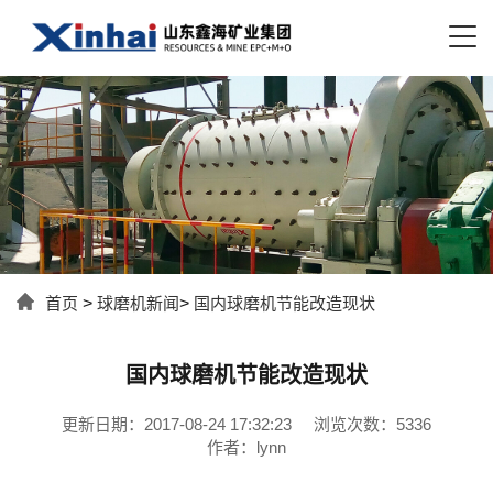
首页
>
球磨机新闻
>
国内球磨机节能改造现状
国内球磨机节能改造现状
更新日期：2017-08-24 17:32:23
浏览次数：5336
作者：lynn