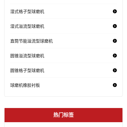
湿式格子型球磨机
湿式溢流型球磨机
直筒节能溢流型球磨机
圆锥溢流型球磨机
圆锥格子型球磨机
球磨机橡胶衬板
热门标签