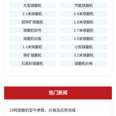
大型球磨机
节能球磨机
2.1米球磨机
2.4米球磨机
铅锌矿球磨机
1.8米球磨机
球磨机型号
2.7米球磨机
球磨机衬板
1.5米球磨机
1.2米球磨机
小型球磨机
铁矿球磨机
3.2米球磨机
石英砂球磨机
球磨机价格
热门新闻
15吨球磨机型号参数、价格及应用领域