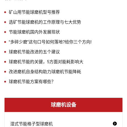
矿山用节能球磨机型号推荐
选矿节能球磨机的工作原理与七大优势
节能球磨机国内外发展现状
“多碎少磨”这句口号如何落地?给你三个方向!
球磨机节能改进的五个建议
球磨机节能的关键，5方面对能耗影响大
改进磨机自身结构助力球磨机节能降耗
球磨机节能方案有哪些？
球磨机设备
湿式节能格子型球磨机