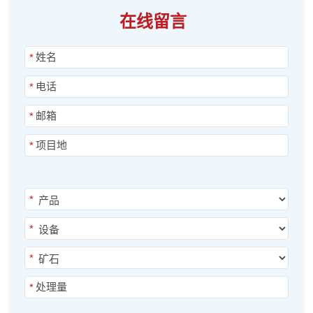
在线留言
*
*
*
*
*
*
*
*