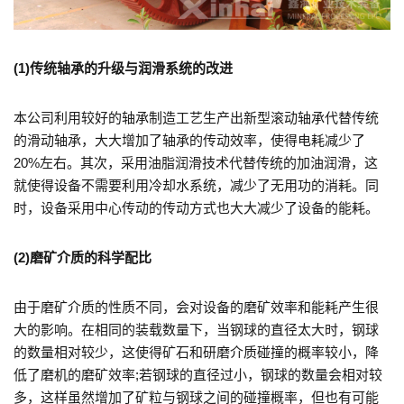
(1)传统轴承的升级与润滑系统的改进
本公司利用较好的轴承制造工艺生产出新型滚动轴承代替传统
的滑动轴承，大大增加了轴承的传动效率，使得电耗减少了
20%左右。其次，采用油脂润滑技术代替传统的加油润滑，这
就使得设备不需要利用冷却水系统，减少了无用功的消耗。同
时，设备采用中心传动的传动方式也大大减少了设备的能耗。
(2)磨矿介质的科学配比
由于磨矿介质的性质不同，会对设备的磨矿效率和能耗产生很
大的影响。在相同的装载数量下，当钢球的直径太大时，钢球
的数量相对较少，这使得矿石和研磨介质碰撞的概率较小，降
低了磨机的磨矿效率;若钢球的直径过小，钢球的数量会相对较
多，这样虽然增加了矿粒与钢球之间的碰撞概率，但也有可能