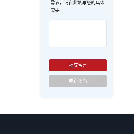
需求，请在此填写您的具体
需要。