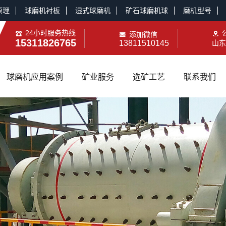
原理
球磨机衬板
湿式球磨机
矿石球磨机球
磨机型号
24小时服务热线
添加微信
15311826765
13811510145
山东
球磨机应用案例
矿业服务
选矿工艺
联系我们