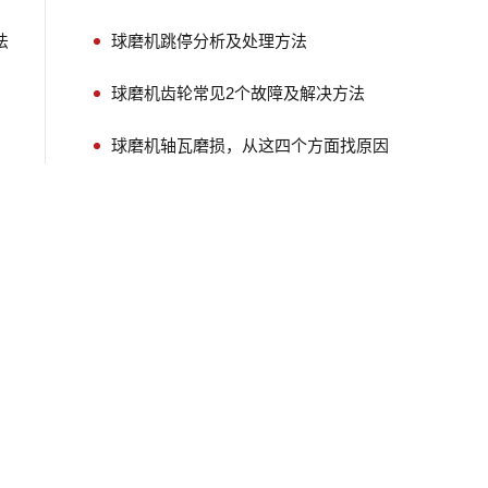
法
球磨机跳停分析及处理方法
球磨机齿轮常见2个故障及解决方法
球磨机轴瓦磨损，从这四个方面找原因