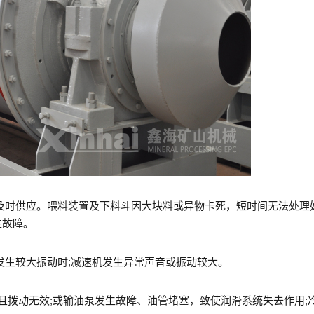
及时供应。喂料装置及下料斗因大块料或异物卡死，短时间无法处理好
生故障。
发生较大振动时;减速机发生异常声音或振动较大。
且拨动无效;或输油泵发生故障、油管堵塞，致使润滑系统失去作用;