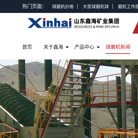
热门页面：
球磨机价格
大型球磨机球
磨机工作
首页
关于鑫海
产品中心
球磨机新闻