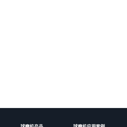
球磨机产品
球磨机应用案例