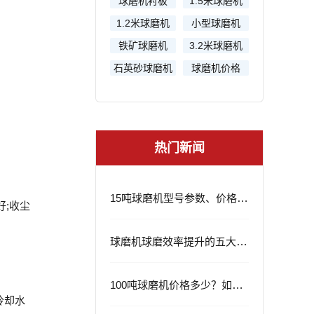
球磨机衬板
1.5米球磨机
1.2米球磨机
小型球磨机
铁矿球磨机
3.2米球磨机
石英砂球磨机
球磨机价格
热门新闻
15吨球磨机型号参数、价格及应用领域
;收尘
球磨机球磨效率提升的五大策略
100吨球磨机价格多少？如何选择？
冷却水