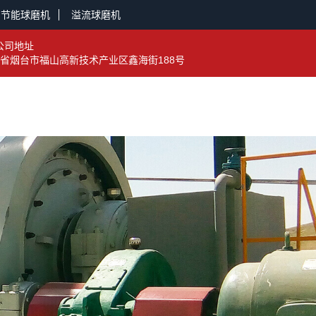
节能球磨机
溢流球磨机
公司地址
省烟台市福山高新技术产业区鑫海街188号