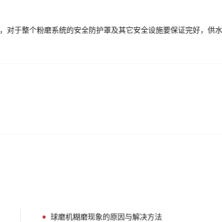
，对于整个粉磨系统的安全防护罩及其它安全设施要保证完好，供
球磨机糊磨现象的原因与解决方法