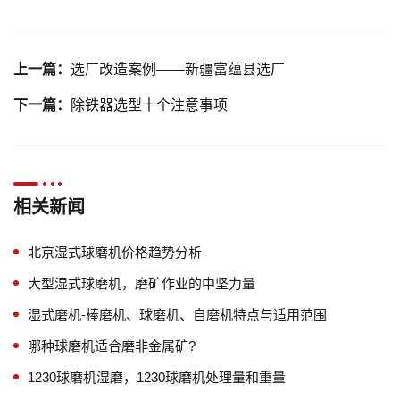
上一篇：
选厂改造案例——新疆富蕴县选厂
下一篇：
除铁器选型十个注意事项
相关新闻
北京湿式球磨机价格趋势分析
大型湿式球磨机，磨矿作业的中坚力量
湿式磨机-棒磨机、球磨机、自磨机特点与适用范围
哪种球磨机适合磨非金属矿?
1230球磨机湿磨，1230球磨机处理量和重量