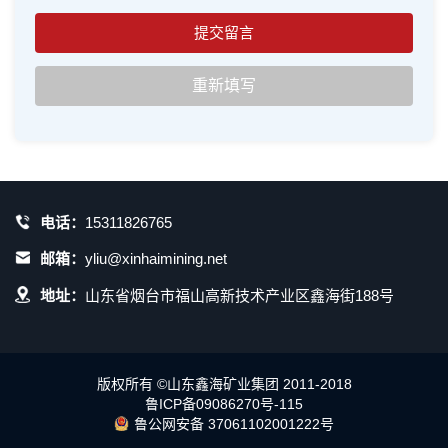
电话：
15311826765
邮箱：
yliu@xinhaimining.net
地址：
山东省烟台市福山高新技术产业区鑫海街188号
版权所有 ©山东鑫海矿业集团 2011-2018
鲁ICP备09086270号-115
鲁公网安备 37061102001222号