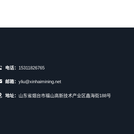
电话：
15311826765
邮箱：
yliu@xinhaimining.net
地址：
山东省烟台市福山高新技术产业区鑫海街188号