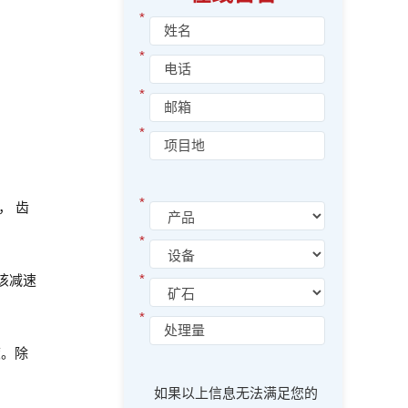
*
*
*
*
*
， 齿
*
*
该减速
*
度。除
如果以上信息无法满足您的