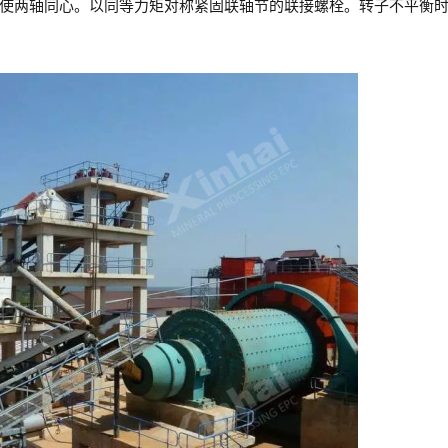
使两轴同心。以同等力矩对称紧固联轴节的联接螺栓。转子不平衡