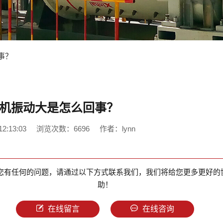
事？
机振动大是怎么回事？
2:13:03
浏览次数：6696
作者：lynn
您有任何的问题，请通过以下方式联系我们，我们将给您更多更好的
助！
在线留言
在线咨询