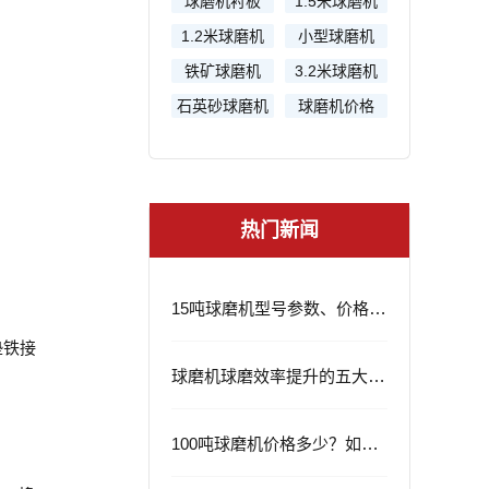
球磨机衬板
1.5米球磨机
1.2米球磨机
小型球磨机
铁矿球磨机
3.2米球磨机
石英砂球磨机
球磨机价格
热门新闻
15吨球磨机型号参数、价格及应用领域
垫铁接
球磨机球磨效率提升的五大策略
100吨球磨机价格多少？如何选择？