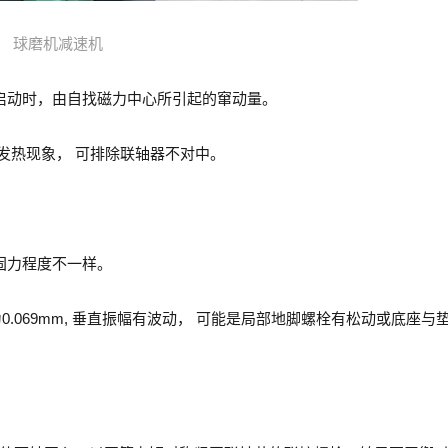
球磨机减速机
启动时，由自找磁力中心所引起的窜动量。
发热现象， 可排除联轴器不对中。
固力程度不一样。
为0.069mm, 垂直振幅有波动， 可能是局部地脚螺栓有松动或底座与