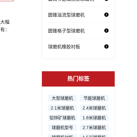
圆锥溢流型球磨机
机大幅
因有：
圆锥格子型球磨机
球磨机橡胶衬板
热门标签
大型球磨机
节能球磨机
2.1米球磨机
2.4米球磨机
铅锌矿球磨机
1.8米球磨机
球磨机型号
2.7米球磨机