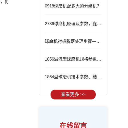
时，将
0918球磨机配多大的分级机？
2736球磨机原理及参数，鑫海2736球磨机的优势
球磨机衬板脱落处理步骤——从根源解决问题
1856溢流型球磨机规格参数与应用
1864型球磨机技术参数、结构特点及工作流程
查看更多 >>
在线留言