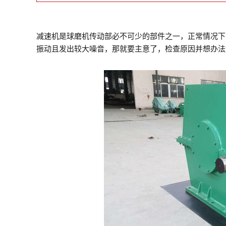
减速机是球磨机传动部必不可少的部件之一，正常情况下
振动且发出较大噪音，那就要主意了，检查原因并想办法