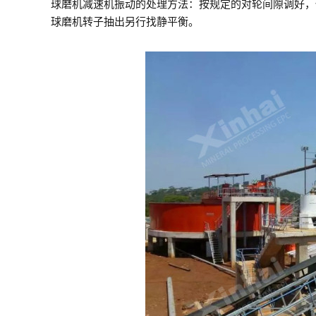
球磨机减速机振动的处理方法：按规定的对轮间隙调好，
球磨机转子抽出另行找静平衡。