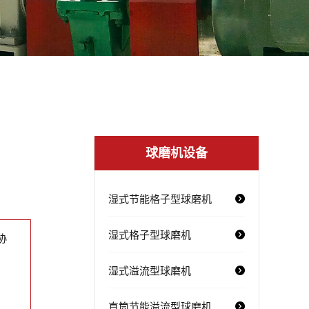
球磨机设备
湿式节能格子型球磨机
湿式格子型球磨机
协
湿式溢流型球磨机
直筒节能溢流型球磨机