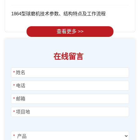
1864型球磨机技术参数、结构特点及工作流程
查看更多 >>
在线留言
*
*
*
*
*