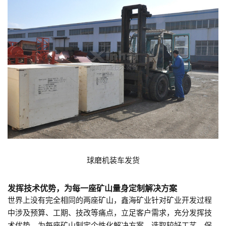
球磨机装车发货
发挥技术优势，为每一座矿山量身定制解决方案
世界上没有完全相同的两座矿山，鑫海矿业针对矿业开发过程
中涉及预算、工期、技改等痛点，立足客户需求，充分发挥技
术优势，为每座矿山制定个性化解决方案，选取较好工艺，保