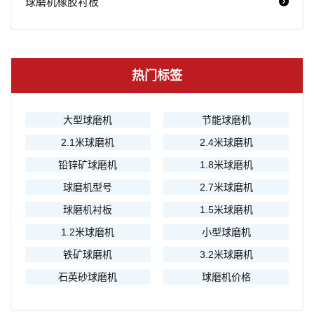
球磨机橡胶衬板
热门标签
大型球磨机
节能球磨机
2.1米球磨机
2.4米球磨机
铅锌矿球磨机
1.8米球磨机
球磨机型号
2.7米球磨机
球磨机衬板
1.5米球磨机
1.2米球磨机
小型球磨机
铁矿球磨机
3.2米球磨机
石英砂球磨机
球磨机价格