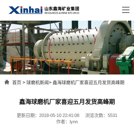
首页
>
球磨机新闻
>
鑫海球磨机厂家喜迎五月发货高峰期
鑫海球磨机厂家喜迎五月发货高峰期
更新日期：2018-05-10 22:41:08
浏览次数：5531
作者：lynn