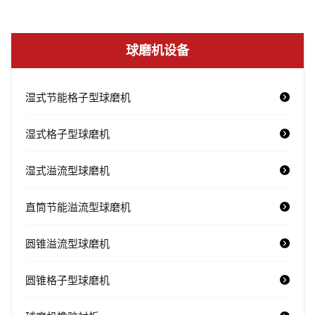
球磨机设备
湿式节能格子型球磨机
湿式格子型球磨机
湿式溢流型球磨机
直筒节能溢流型球磨机
圆锥溢流型球磨机
圆锥格子型球磨机