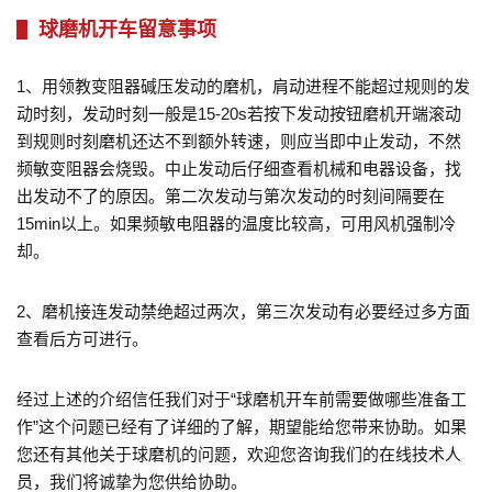
球磨机开车留意事项
1、用领教变阻器碱压发动的磨机，肩动进程不能超过规则的发
动时刻，发动时刻一般是15-20s若按下发动按钮磨机开端滚动
到规则时刻磨机还达不到额外转速，则应当即中止发动，不然
频敏变阻器会烧毁。中止发动后仔细查看机械和电器设备，找
出发动不了的原因。第二次发动与第次发动的时刻间隔要在
15min以上。如果频敏电阻器的温度比较高，可用风机强制冷
却。
2、磨机接连发动禁绝超过两次，第三次发动有必要经过多方面
查看后方可进行。
经过上述的介绍信任我们对于“球磨机开车前需要做哪些准备工
作”这个问题已经有了详细的了解，期望能给您带来协助。如果
您还有其他关于球磨机的问题，欢迎您咨询我们的在线技术人
员，我们将诚挚为您供给协助。