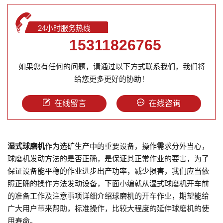
24小时服务热线
15311826765
如果您有任何的问题，请通过以下方式联系我们，我们将
给您更多更好的协助！
在线留言
在线咨询
湿式球磨机
作为选矿生产中的重要设备，操作需求分外当心，
球磨机发动方法的是否正确，是保证其正常作业的要害，为了
保证设备能平稳的作业进步出产功率，减少损害，我们应当依
照正确的操作方法发动设备，下面小编就从湿式球磨机开车前
的准备工作及注意事项详细介绍球磨机的开车作业，期望能给
广大用户带来帮助，标准操作，比较大程度的延伸球磨机的使
用寿命。