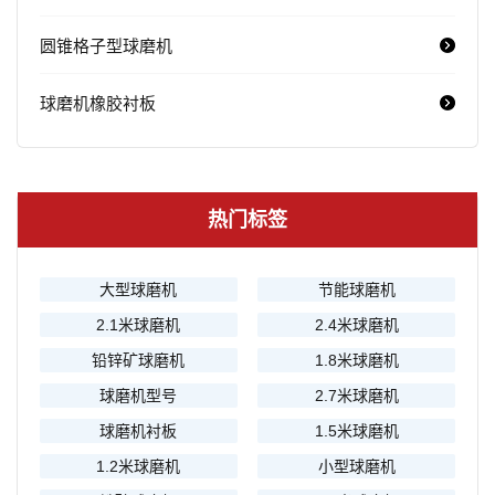
圆锥格子型球磨机
球磨机橡胶衬板
热门标签
大型球磨机
节能球磨机
2.1米球磨机
2.4米球磨机
铅锌矿球磨机
1.8米球磨机
球磨机型号
2.7米球磨机
球磨机衬板
1.5米球磨机
1.2米球磨机
小型球磨机