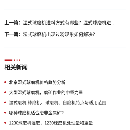
上一篇：
湿式球磨机进料方式有哪些？湿式球磨机进料方式如何选择？
下一篇：
湿式球磨机出现过粉现象如何解决？
相关新闻
北京湿式球磨机价格趋势分析
大型湿式球磨机，磨矿作业的中坚力量
湿式磨机-棒磨机、球磨机、自磨机特点与适用范围
哪种球磨机适合磨非金属矿?
1230球磨机湿磨，1230球磨机处理量和重量