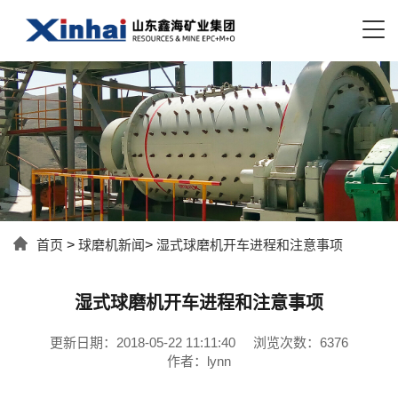
首页
>
球磨机新闻
>
湿式球磨机开车进程和注意事项
湿式球磨机开车进程和注意事项
更新日期：2018-05-22 11:11:40
浏览次数：6376
作者：lynn