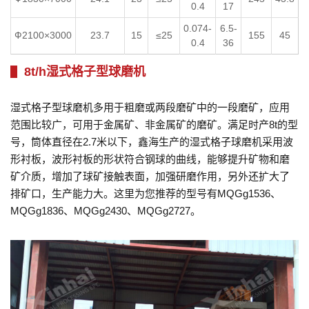
0.4
17
0.074-
6.5-
Ф2100×3000
23.7
15
≤25
155
45
0.4
36
8t/h湿式格子型球磨机
湿式格子型球磨机多用于粗磨或两段磨矿中的一段磨矿，应用
范围比较广，可用于金属矿、非金属矿的磨矿。满足时产8t的型
号，筒体直径在2.7米以下，鑫海生产的湿式格子球磨机采用波
形衬板，波形衬板的形状符合钢球的曲线，能够提升矿物和磨
矿介质，增加了球矿接触表面，加强研磨作用，另外还扩大了
排矿口，生产能力大。这里为您推荐的型号有MQGg1536、
MQGg1836、MQGg2430、MQGg2727。