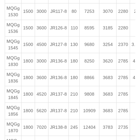
MQGg
1500
3000
JR117-8
80
7253
3070
2280
2.
1530
MQGg
1500
3600
JR126-8
110
8595
3185
2280
3
1536
MQGg
1500
4500
JR127-8
130
9680
3254
2370
3.5
1545
MQGg
1800
3000
JR136-8
180
8250
3620
2785
4.5
1830
MQGg
1800
3600
JR136-8
180
8866
3683
2785
4.5
1836
MQGg
1800
4520
JR137-8
210
9808
3683
2785
5
1845
MQGg
1800
5620
JR137-8
210
10909
3683
2785
6
1856
MQGg
1800
7020
JR138-8
245
12404
3783
2735
7
1870