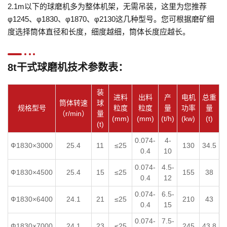
2.1m以下的球磨机多为整体机架，无需吊装，这里为您推荐
φ1245、φ1830、φ1870、φ2130这几种型号。您可根据磨矿细
度选择筒体直径和长度，细度越细，筒体长度应越长。
8t干式球磨机技术参数表：
装
进料
出料
产
电机
总重
筒体转速
球
规格型号
粒度
粒度
量
功率
量
（r/min）
量
(mm)
(mm)
(t/h)
(kw)
(t)
(t)
0.074-
4-
Ф1830×3000
25.4
11
≤25
130
34.5
0.4
10
0.074-
4.5-
Ф1830×4500
25.4
15
≤25
155
38
0.4
12
0.074-
6.5-
Ф1830×6400
24.1
21
≤25
210
43
0.4
15
0.074-
7.5-
Ф1830×7000
24.1
23
≤25
245
43.8