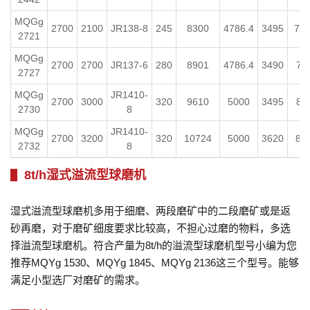
MQGg
2700
2100
JR138-8
245
8300
4786.4
3495
7.2
2721
MQGg
2700
2700
JR137-6
280
8901
4786.4
3490
7 
2727
MQGg
JR1410-
2700
3000
320
9610
5000
3495
8 
2730
8
MQGg
JR1410-
2700
3200
320
10724
5000
3620
8 
2732
8
8t/h湿式溢流型球磨机
湿式溢流型球磨机多用于细磨、两段磨矿中的二段磨矿或是返
砂再磨，对于磨矿细度要求比较高，不担心过磨的物料，多选
择溢流型球磨机。符合产量为8t/h的溢流型球磨机型号小编为您
推荐MQYg 1530、MQYg 1845、MQYg 2136这三个型号。能够
满足小型选厂对磨矿的需求。