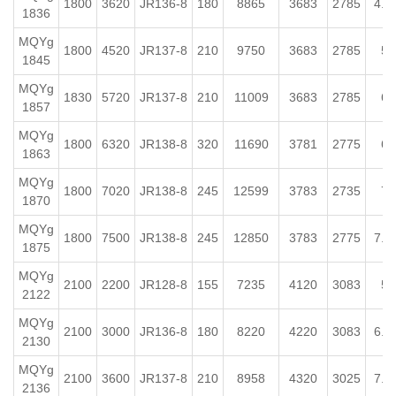
1800
3620
JR136-8
180
8865
3683
2785
4.5
1836
MQYg
1800
4520
JR137-8
210
9750
3683
2785
5~
1845
MQYg
1830
5720
JR137-8
210
11009
3683
2785
6~
1857
MQYg
1800
6320
JR138-8
320
11690
3781
2775
6~
1863
MQYg
1800
7020
JR138-8
245
12599
3783
2735
7~
1870
MQYg
1800
7500
JR138-8
245
12850
3783
2775
7.5
1875
MQYg
2100
2200
JR128-8
155
7235
4120
3083
5~
2122
MQYg
2100
3000
JR136-8
180
8220
4220
3083
6.5
2130
MQYg
2100
3600
JR137-8
210
8958
4320
3025
7.5
2136