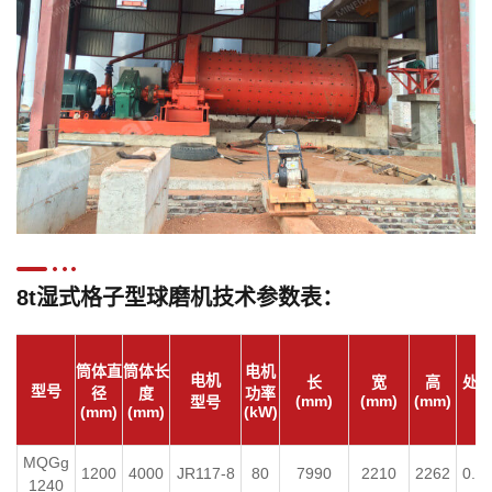
8t湿式格子型球磨机技术参数表：
筒体直
筒体长
电机
电机
长
宽
高
处
型号
径
度
功率
(mm)
(mm)
(mm)
(t
型号
(mm)
(mm)
(kW)
MQGg
1200
4000
JR117-8
80
7990
2210
2262
0.3
1240