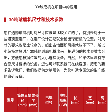
30t球磨机在项目中的应用
30吨球磨机尺寸和技术参数
您在选购球磨机时对尺寸应该是比较关注的了，特别是对于一
些紧凑型选厂，在选厂设计初期就会留出球磨机的位置，对尺
寸的要求也是比较高的，超出占地面积可能就放不下了，所以
小编特意将时产30吨的球磨机挑出来，把详细的技术参数表列
出，方便您根据位置的大小选择设备。当然，如果这里没有符
合您尺寸要求的设备，您也可以联系我们在线客服，把您的要
求告诉我们，我们也提供定制服务，为您打造专属您的生产线
的磨矿设备。
筒体直
筒体长
电机
电机
长
宽
高
处
型号
径
度
功率
(mm)
(mm)
(mm)
型号
(mm)
(mm)
(kW)