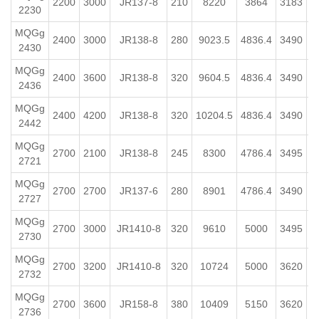
2200
3000
JR137-8
210
8220
3864
3183
7
2230
MQGg
2400
3000
JR138-8
280
9023.5
4836.4
3490
7
2430
MQGg
2400
3600
JR138-8
320
9604.5
4836.4
3490
8
2436
MQGg
2400
4200
JR138-8
320
10204.5
4836.4
3490
8
2442
MQGg
2700
2100
JR138-8
245
8300
4786.4
3495
7
2721
MQGg
2700
2700
JR137-6
280
8901
4786.4
3490
7
2727
MQGg
2700
3000
JR1410-8
320
9610
5000
3495
8
2730
MQGg
2700
3200
JR1410-8
320
10724
5000
3620
8
2732
MQGg
2700
3600
JR158-8
380
10409
5150
3620
1
2736