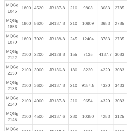
MQGg
1800
4520
JR137-8
210
9808
3683
2785
1845
MQGg
1800
5620
JR137-8
210
10909
3683
2785
1856
MQGg
1800
7020
JR138-8
245
12404
3783
2735
1870
MQGg
2100
2200
JR128-8
155
7135
4137.7
3083
2122
MQGg
2100
3000
JR136-8
180
8220
4220
3083
6
2130
MQGg
2100
3600
JR137-8
210
9154.5
4320
3433
7
2136
MQGg
2100
4000
JR137-8
210
9654
4320
3083
7
2140
MQGg
2100
4500
JR137-6
280
10350
4253
3125
1
2145
MQGg