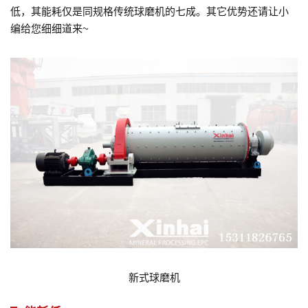
低，其能耗仅是同规格传统球磨机的七成。其它优势还请让小
编给您细细道来~
新式球磨机