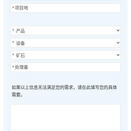
*
*
*
*
*
如果以上信息无法满足您的需求，请在此填写您的具体
需要。