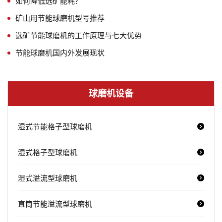
如何降低选矿能耗？
矿山用节能球磨机型号推荐
选矿节能球磨机的工作原理与七大优势
节能球磨机国内外发展现状
球磨机设备
湿式节能格子型球磨机
湿式格子型球磨机
湿式溢流型球磨机
直筒节能溢流型球磨机