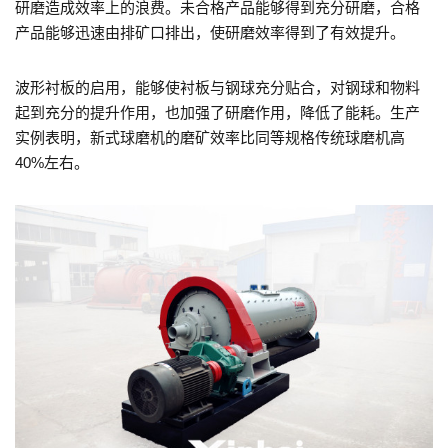
研磨造成效率上的浪费。未合格产品能够得到充分研磨，合格
产品能够迅速由排矿口排出，使研磨效率得到了有效提升。
波形衬板的启用，能够使衬板与钢球充分贴合，对钢球和物料
起到充分的提升作用，也加强了研磨作用，降低了能耗。生产
实例表明，新式球磨机的磨矿效率比同等规格传统球磨机高
40%左右。