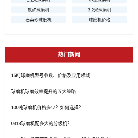
1.2米球磨机
小型球磨机
铁矿球磨机
3.2米球磨机
石英砂球磨机
球磨机价格
热门新闻
15吨球磨机型号参数、价格及应用领域
球磨机球磨效率提升的五大策略
100吨球磨机价格多少？如何选择？
0918球磨机配多大的分级机？