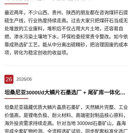
最近两年，不少山西、贵州、陕西的朋友都在咨询煤矸石提
硫生产线，行业热度持续走高。过去大家只把煤矸石当成无
处堆放的工业废料，堆积后不仅占用大片土地，还容易自
燃、渗水污染土壤地下水，环保检查经常责令整改。如今依
靠成熟选矿工艺，能从中分离出硫精砂，把治理固废的成本
项，转化为稳定创收的收益项。
26
2026/06
坦桑尼亚3000t/d大鳞片石墨选厂 + 尾矿库一体化选矿方案
坦桑尼亚蕴藏优质大鳞片晶质石墨矿，天然鳞片完整、工业
价值高，是锂电负极、耐火材料、高端密封制品核心原料，
海外投资需求持续走高。针对当地 3000t/d石墨矿山，鑫海
完成全套矿物检测、全流程选矿试验，同步配套标准化选厂