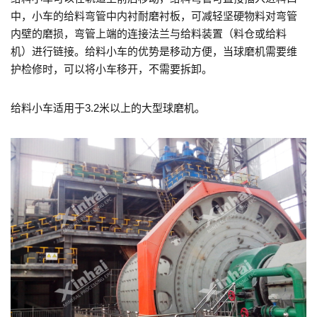
中，小车的给料弯管中内衬耐磨衬板，可减轻坚硬物料对弯管
内壁的磨损，弯管上端的连接法兰与给料装置（料仓或给料
机）进行链接。给料小车的优势是移动方便，当球磨机需要维
护检修时，可以将小车移开，不需要拆卸。
给料小车适用于3.2米以上的大型球磨机。