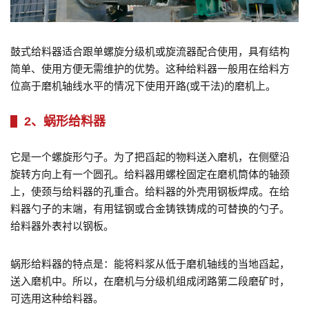
鼓式给料器适合跟单螺旋分级机或旋流器配合使用，具有结构
简单、使用方便无需维护的优势。这种给料器一般用在给料方
位高于磨机轴线水平的情况下使用开路(或干法)的磨机上。
2、蜗形给料器
它是一个螺旋形勺子。为了把舀起的物料送入磨机，在侧壁沿
旋转方向上有一个圆孔。给料器用螺栓固定在磨机筒体的轴颈
上，使颈与给料器的孔重合。给料器的外壳用钢板焊成。在给
料器勺子的末端，有用锰钢或合金铸铁铸成的可替换的勺子。
给料器外表衬以钢板。
蜗形给料器的特点是：能将料浆从低于磨机轴线的当地舀起，
送入磨机中。所以，在磨机与分级机组成闭路第二段磨矿时，
可选用这种给料器。