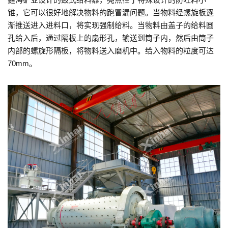
锥，它可以很好地解决物料的跑冒漏问题。当物料经螺旋板逐
渐推送进入进料口，将实现强制给料。当物料由盖子的给料圆
孔给入后，通过隔板上的扇形孔，输送到筒子内，然后由筒子
内部的螺旋形隔板，将物料送入磨机中。给入物料的粒度可达
70mm。