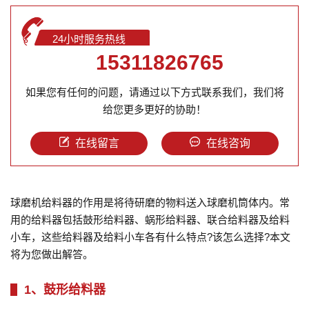
24小时服务热线
15311826765
如果您有任何的问题，请通过以下方式联系我们，我们将
给您更多更好的协助！
在线留言
在线咨询
球磨机给料器的作用是将待研磨的物料送入球磨机筒体内。常
用的给料器包括鼓形给料器、蜗形给料器、联合给料器及给料
小车，这些给料器及给料小车各有什么特点?该怎么选择?本文
将为您做出解答。
1、鼓形给料器