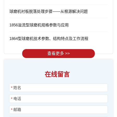
球磨机衬板脱落处理步骤——从根源解决问题
1856溢流型球磨机规格参数与应用
1864型球磨机技术参数、结构特点及工作流程
查看更多 >>
在线留言
*
*
*