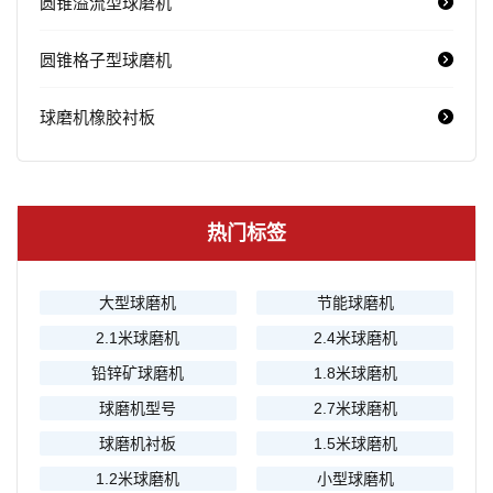
圆锥溢流型球磨机
圆锥格子型球磨机
球磨机橡胶衬板
热门标签
大型球磨机
节能球磨机
2.1米球磨机
2.4米球磨机
铅锌矿球磨机
1.8米球磨机
球磨机型号
2.7米球磨机
球磨机衬板
1.5米球磨机
1.2米球磨机
小型球磨机