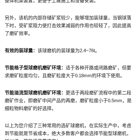
整体机架装置，更便于土建施工和设备安装。
另外，该机的内部存储矿浆较少，能够增加装球量，当钢球落
下时，受矿浆阻力使打击效果减弱的作用也较轻了，因此提高
了磨矿效率。
有效的装球量：
该球磨机的装球量为2.4~76t。
节能格子型球磨机磨矿环境：
适于各种开路或闭路磨矿，但要
求磨矿粒度均匀，且磨矿粒度大于0.18mm的环境下使用。
节能溢流型球磨机磨矿环境：
更适于两段磨矿流程中的第二段
磨矿作业，即磨矿中间产品的再磨，磨矿粒度小于0.5mm，是
细粒物料磨矿的好选择。
以上为您介绍了三种常用的选矿球磨机，在实际生产中，考虑
到节能就是节省成本，绝大多数客户都会选择节能型球磨机，