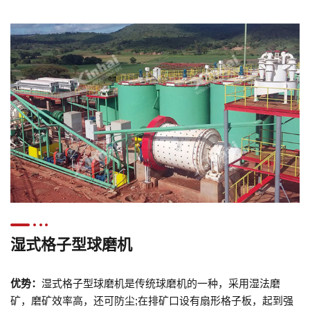
湿式格子型球磨机
优势：
湿式格子型球磨机是传统球磨机的一种，采用湿法磨
矿，磨矿效率高，还可防尘;在排矿口设有扇形格子板，起到强