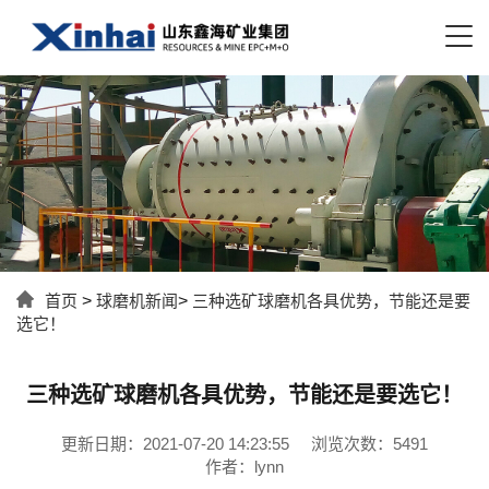
首页
>
球磨机新闻
>
三种选矿球磨机各具优势，节能还是要
选它！
三种选矿球磨机各具优势，节能还是要选它！
更新日期：2021-07-20 14:23:55
浏览次数：5491
作者：lynn