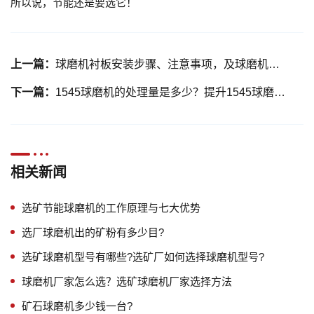
所以说，节能还是要选它！
上一篇：
球磨机衬板安装步骤、注意事项，及球磨机衬板更换时间
下一篇：
1545球磨机的处理量是多少？提升1545球磨机处理量的方法
相关新闻
选矿节能球磨机的工作原理与七大优势
选厂球磨机出的矿粉有多少目?
选矿球磨机型号有哪些?选矿厂如何选择球磨机型号?
球磨机厂家怎么选？选矿球磨机厂家选择方法
矿石球磨机多少钱一台?