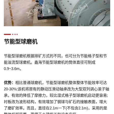
节能型球磨机
节能型球磨机根据排矿方式的不同，也可分为节能格子型和节
能溢流型球磨机。鑫海节能型球磨机的筒体直径可制成
0.9~3.6m。
优势：
相比普通球磨机，节能型球磨机整体整体节能效率可达
20-30%;该机将原有的静动压滑动轴承改为大型双列调心滚子轴
承，有效的降低了摩擦力，较比湿式格子型球磨机启动更容易;
衬板改为波形结构，有效增加了钢球与矿石的接触表面，增大
了磨矿效率。而且，直径在2.1m一下(不包含2.1m)，采用的是