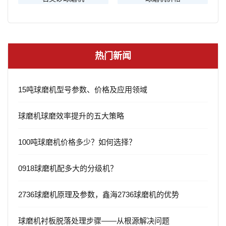
热门新闻
15吨球磨机型号参数、价格及应用领域
球磨机球磨效率提升的五大策略
100吨球磨机价格多少？如何选择？
0918球磨机配多大的分级机？
2736球磨机原理及参数，鑫海2736球磨机的优势
球磨机衬板脱落处理步骤——从根源解决问题