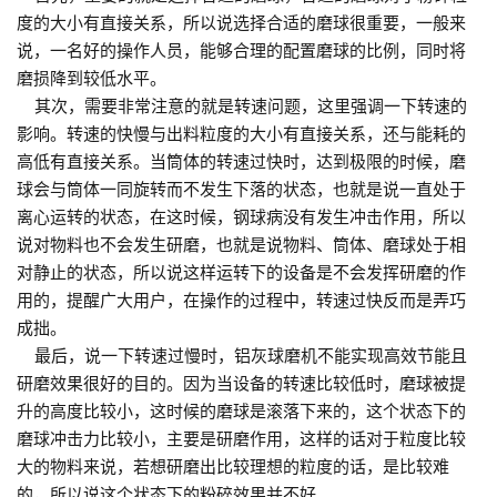
度的大小有直接关系，所以说选择合适的磨球很重要，一般来
说，一名好的操作人员，能够合理的配置磨球的比例，同时将
磨损降到较低水平。
其次，需要非常注意的就是转速问题，这里强调一下转速的
影响。转速的快慢与出料粒度的大小有直接关系，还与能耗的
高低有直接关系。当筒体的转速过快时，达到极限的时候，磨
球会与筒体一同旋转而不发生下落的状态，也就是说一直处于
离心运转的状态，在这时候，钢球病没有发生冲击作用，所以
说对物料也不会发生研磨，也就是说物料、筒体、磨球处于相
对静止的状态，所以说这样运转下的设备是不会发挥研磨的作
用的，提醒广大用户，在操作的过程中，转速过快反而是弄巧
成拙。
最后，说一下转速过慢时，铝灰球磨机不能实现高效节能且
研磨效果很好的目的。因为当设备的转速比较低时，磨球被提
升的高度比较小，这时候的磨球是滚落下来的，这个状态下的
磨球冲击力比较小，主要是研磨作用，这样的话对于粒度比较
大的物料来说，若想研磨出比较理想的粒度的话，是比较难
的，所以说这个状态下的粉碎效果并不好。