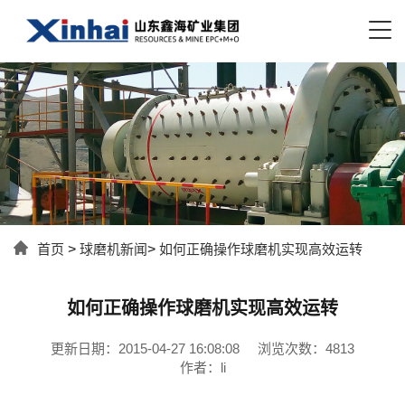
首页
>
球磨机新闻
>
如何正确操作球磨机实现高效运转
如何正确操作球磨机实现高效运转
更新日期：2015-04-27 16:08:08
浏览次数：4813
作者：li