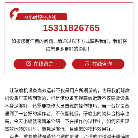
24小时服务热线
15311826765
如果您有任何的问题，请通过以下方式联系我们，我们将
给您更多更好的协助！
在线留言
在线咨询
让球磨机设备高效运转不仅是用户所期望的，也是我们球磨
机设备厂家所期望的，但是使设备实现高效运转不仅需要设备
本身足够好，还需要操作人员熟练的操作技巧，当一台好设备
遇到了一名好的操作者，不仅能耗低，研磨出的物料合格率也
高，今天小编就来简单介绍一下在操作的过程中，如何来实现
高效运转的同时，能耗足够低，且研磨的物料效果好。
首先，重要的就是选择合适的磨球，合适的磨球对于粉碎粒