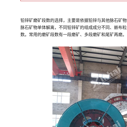
铅锌矿磨矿段数的选择，主要是依据铅锌与其他脉石矿物
脉石矿物单体解离，不同铅锌矿的组成成分不同、嵌布粒
数。常用的磨矿段数有一段磨矿、多段磨矿和尾矿再磨。