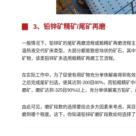
3、铅锌矿精矿/尾矿再磨
一般情况下，铅锌矿的尾矿再磨流程或粗精矿再磨流程主
温热液交代矿床类型，大部分都是致密块状的矿石，其中
矿物，该类铅锌矿多选用粗精矿再磨工艺流程。
在实际工作中，为了促使有用矿物充分单体解离得到有效的满
之后完成尾矿扫选，使其达到-200目80%，而铅粗精
磨矿，磨矿达到-325目90%以上，充分单体解离方铅矿
由此可见，磨矿段数的选择要综合多方因素来考虑，其目
磨到哪个程度。这下，你知道铅锌矿磨矿段数如何选择了