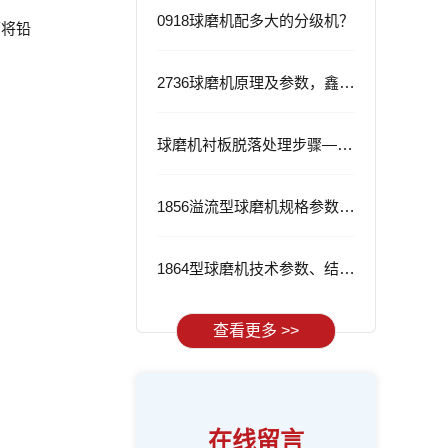
0918球磨机配多大的分级机？
可将铅
2736球磨机原理及参数，鑫海2736球磨机的优势
球磨机衬板脱落处理步骤——从根源解决问题
1856溢流型球磨机规格参数与应用
1864型球磨机技术参数、结构特点及工作流程
查看更多 >>
在线留言