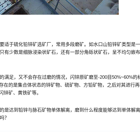
要适于硫化铅锌矿选矿厂，常用多段磨矿。如水口山铅锌矿类型是
只有少数是细脉浸染状矿石，还有一部分角砾状矿石，呈不均匀嵌
足，又不会存在过磨的情况，闪锌原矿磨至-200目50%~60%的
矿中存在的是集合体状态的锌矿物、硫矿物、方铅矿物，之后对其进行
、闪锌矿、黄铁矿等。
的是达到铅锌与脉石矿物单体解离，磨到什么程度能够达到单体解
吗？