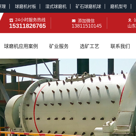
原理
球磨机衬板
湿式球磨机
矿石球磨机球
磨机型号
24小时服务热线
添加微信
15311826765
13811510145
山东
球磨机应用案例
矿业服务
选矿工艺
联系我们