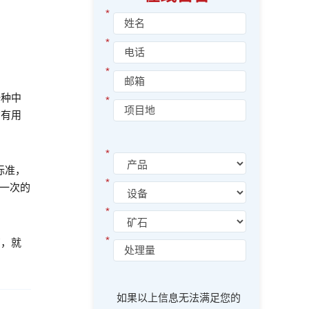
*
*
*
一种中
*
布有用
*
标准，
*
再一次的
*
*
离，就
如果以上信息无法满足您的