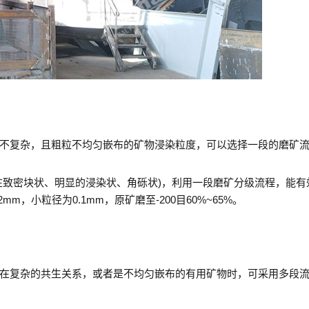
不复杂，且粗粒不均匀嵌布的矿物浸染粒度，可以选择一段的磨矿
在致密块状、明显的浸染状、角砾状)，利用一段磨矿分级流程，能有
，小粒径为0.1mm，原矿磨至-200目60%~65%。
在复杂的共生关系，或者是不均匀嵌布的有用矿物时，可采用多段